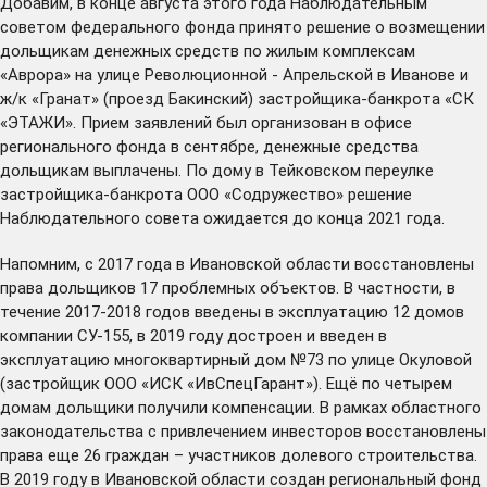
Добавим, в конце августа этого года Наблюдательным
советом федерального фонда
принято решение
о возмещении
дольщикам денежных средств по жилым комплексам
«Аврора» на улице Революционной - Апрельской в Иванове и
ж/к «Гранат» (проезд Бакинский) застройщика-банкрота «СК
«ЭТАЖИ». Прием заявлений был организован в офисе
регионального фонда в сентябре, денежные средства
дольщикам выплачены. По дому в Тейковском переулке
застройщика-банкрота ООО «Содружество» решение
Наблюдательного совета ожидается до конца 2021 года.
Напомним, с 2017 года в Ивановской области восстановлены
права дольщиков 17 проблемных объектов. В частности, в
течение 2017-2018 годов введены в эксплуатацию 12 домов
компании СУ-155, в 2019 году достроен и введен в
эксплуатацию многоквартирный дом №73 по улице Окуловой
(застройщик ООО «ИСК «ИвСпецГарант»). Ещё по четырем
домам дольщики получили компенсации. В рамках областного
законодательства с привлечением инвесторов восстановлены
права еще 26 граждан – участников долевого строительства.
В 2019 году в Ивановской области
создан
региональный фонд