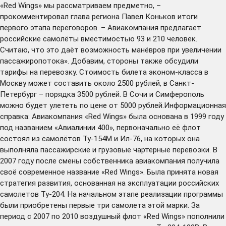
«Red Wings» мы рассматриваем предметно, –
прокомментировал глава региона Павел Коньков итоги
первого этапа переговоров. – Авиакомпания предлагает
российские самолёты вместимостью 93 и 210 человек.
Считаю, что это даёт возможность манёвров при увеличении
пассажиропотока». Добавим, стороны также обсудили
тарифы на перевозку. Стоимость билета эконом-класса в
Москву может составить около 2500 рублей, в Санкт-
Петербург – порядка 3500 рублей. В Сочи и Симферополь
можно будет улететь по цене от 5000 рублей.Информационная
справка: Авиакомпания «Red Wings» была основана в 1999 году
под названием «Авиалинии 400», первоначально её флот
состоял из самолётов Ту-154М и Ил-76, на которых она
выполняла пассажирские и грузовые чартерные перевозки. В
2007 году после смены собственника авиакомпания получила
своё современное название «Red Wings». Была принята новая
стратегия развития, основанная на эксплуатации российских
самолетов Ту-204. На начальном этапе реализации программы
были приобретены первые три самолета этой марки. За
период с 2007 по 2010 воздушный флот «Red Wings» пополнили