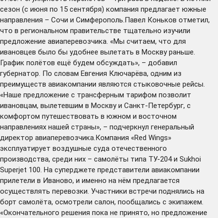
сезон (с июня по 15 сентября) компания предлагает южные
направления – Сочи и Симферополь.Павел Коньков отметил,
что в региональном правительстве тщательно изучили
предложение авиаперевозчика. «Мы считаем, что для
ивановцев было бы удобнее вылетать в Москву раньше.
График полётов ещё будем обсуждать», – добавил
губернатор. По словам Евгения Ключарёва, одним из
преимуществ авиакомпании являются стыковочные рейсы.
«Наше предложение с трансферным тарифом позволит
ивановцам, вылетевшим в Москву и Санкт-Петербург, с
комфортом путешествовать в южном и восточном
направлениях нашей страны», – подчеркнул генеральный
директор авиаперевозчика.Компания «Red Wings»
эксплуатирует воздушные суда отечественного
производства, среди них – самолёты типа ТУ-204 и Sukhoi
Superjet 100. На суперджете представители авиакомпании
прилетели в Иваново, и именно на нём предлагается
осуществлять перевозки. Участники встречи поднялись на
борт самолёта, осмотрели салон, пообщались с экипажем.
«Окончательного решения пока не принято, но предложение