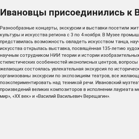
Ивановцы присоединились к В
Разнообразные концерты, экскурсии и выставки посетили жит
культуры и искусства региона с 3 по 4 ноября. В Музее пром
представилась возможность овладеть искусством танца, нау
искусства открылась выставка, посвящённая 135-летию худож
научным сотрудником НИИ теории и истории изобразительны
стилистических особенностей иконописных центров, вопросы 
желающих состоялась увлекательная экскурсия по историчес
организованы экскурсии по экспозициям театров, все желающ
поэкспериментировать над техникой речи. Ивановский музте
произведений великих композиторов в исполнении лауреата м
мир», «ХХ век» и «Василий Васильевич Верещагин».