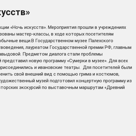
кусств»
кции «Ночь искусств». Мероприятия прошли в учреждениях
изованы мастер-классы, в ходе которых посетителям
еобычные вещи.В Государственном музее Палехского
твоведения, лауреатом Государственной премии РФ, главным
Давыдовой. Предметом диалога стали проблемы
представил новую программу «Сумерки в музее». Для всех
присоединились и ивановские театры. Для посетителей были
менить свой внешний вид с помощью грима и костюмов,
 художественный музей подготовил концертную программу из
авторских экскурсий по выставочным маршрутам «Древний