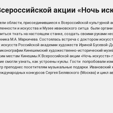
сероссийской акции «Ночь ис
ели области, присоединившиеся к Всероссийской культурной а
ышленности и искусства и Музее ивановского ситца были орган
читься ткать на настоящем станке, создать своими руками н
ника М.А. Маркичева. Состоялась встреча с доктором искусс
х искусств Российской академии художеств Ириной Бусевой-
иконографии.Кинешемский художественно-исторический музей 
ким местам Кинешмы.К Всероссийской акции «Ночь искусств» 
ие смогли узнать, как устроены куклы. Гости попробовали из
атр преподнес посетителям музыкальные подарки. Ивановский
еждународных конкурсов Сергея Белявского (Москва) и цикл 