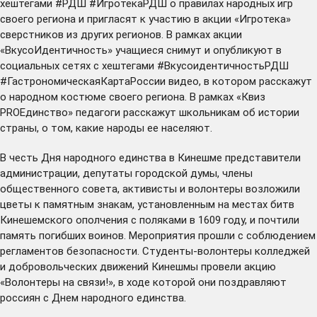
хештегами #РДШ #ИгротекаРДШ о правилах народных игр
своего региона и пригласят к участию в акции «Игротека»
сверстников из других регионов. В рамках акции
«ВкусоИдентичность» учащиеся снимут и опубликуют в
социальных сетях с хештегами #ВкусоидентичностьРДШ
#ГастрономическаяКартаРоссии видео, в котором расскажут
о народном костюме своего региона. В рамках «Квиз
PROЕдинство» педагоги расскажут школьникам об истории
страны, о том, какие народы ее населяют.
В честь Дня народного единства в Кинешме представители
администрации, депутаты городской думы, члены
общественного совета, активисты и волонтеры возложили
цветы к памятным знакам, установленным на местах битв
Кинешемского ополчения с поляками в 1609 году, и почтили
память погибших воинов. Мероприятия прошли с соблюдением
регламентов безопасности. Студенты-волонтеры колледжей
и добровольческих движений Кинешмы провели акцию
«Волонтеры на связи!», в ходе которой они поздравляют
россиян с Днем народного единства.