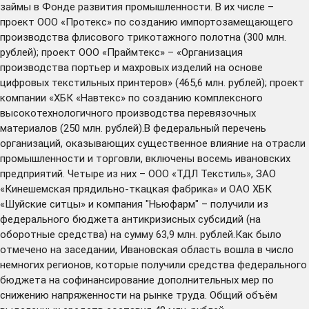
займы в Фонде развития промышленности. В их числе –
проект ООО «Протекс» по созданию импортозамещающего
производства флисового трикотажного полотна (300 млн.
рублей); проект ООО «Праймтекс» – «Организация
производства портьер и махровых изделий на основе
цифровых текстильных принтеров» (465,6 млн. рублей); проект
компании «ХБК «Навтекс» по созданию комплексного
высокотехнологичного производства перевязочных
материалов (250 млн. рублей).В федеральный перечень
организаций, оказывающих существенное влияние на отрасли
промышленности и торговли, включены восемь ивановских
предприятий. Четыре из них – ООО «ТДЛ Текстиль», ЗАО
«Кинешемская прядильно-ткацкая фабрика» и ОАО ХБК
«Шуйские ситцы» и компания "Ньюфарм" – получили из
федерального бюджета антикризисных субсидий (на
оборотные средства) на сумму 63,9 млн. рублей.Как было
отмечено на заседании, Ивановская область вошла в число
немногих регионов, которые получили средства федерального
бюджета на софинансирование дополнительных мер по
снижению напряженности на рынке труда. Общий объём