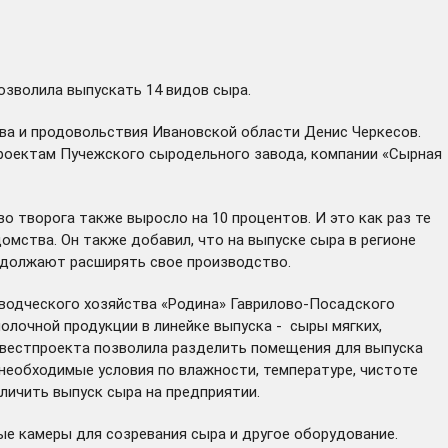
позволила выпускать 14 видов сыра.
тва и продовольствия Ивановской области Денис Черкесов.
 проектам Пучежского сыродельного завода, компании «Сырная
 творога также выросло на 10 процентов. И это как раз те
омства. Он также добавил, что на выпуске сыра в регионе
родолжают расширять свое производство.
еводческого хозяйства «Родина» Гаврилово-Посадского
олочной продукции в линейке выпуска - сыры мягких,
инвестпроекта позволила разделить помещения для выпуска
 необходимые условия по влажности, температуре, чистоте
еличить выпуск сыра на предприятии.
ые камеры для созревания сыра и другое оборудование.