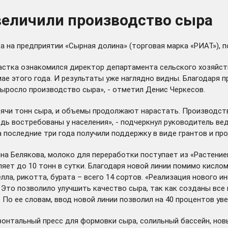
величили производство сыра
да на предприятии «Сырная долина» (торговая марка «РИАТ»), 
участка ознакомился директор департамента сельского хозяйс
мае этого года. И результаты уже наглядно видны. Благодаря
выросло производство сыра», - отметил Денис Черкесов.
ячи тонн сыра, и объемы продолжают нарастать. Производство
ь востребованы у населения», - подчеркнул руководитель вед
за последние три года получили поддержку в виде грантов и п
на Белякова, молоко для переработки поступает из «Растени
ет до 10 тонн в сутки. Благодаря новой линии помимо кислом
ла, рикотта, бурата – всего 14 сортов. «Реализация нового 
 Это позволило улучшить качество сыра, так как созданы все
 По ее словам, ввод новой линии позволил на 40 процентов ув
зонтальный пресс для формовки сыра, солильный бассейн, нов