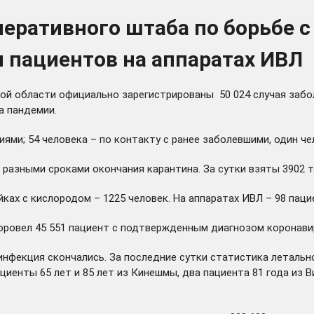
ративного штаба по борьбе с 
и пациентов на аппаратах ИВЛ
кой области официально зарегистрированы 50 024 случая забо
а пандемии.
ями; 54 человека – по контакту с ранее заболевшими, один че
разными сроками окончания карантина. За сутки взяты 3902 т
йках с кислородом – 1225 человек. На аппаратах ИВЛ – 98 паци
овел 45 551 пациент с подтвержденным диагнозом коронавиру
нфекция скончались. За последние сутки статистика летально
циенты 65 лет и 85 лет из Кинешмы, два пациента 81 года из В