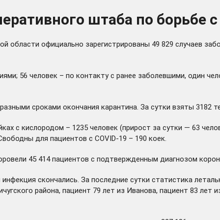
еративного штаба по борьбе с
ой области официально зарегистрированы 49 829 случаев забо
ями; 56 человек – по контакту с ранее заболевшими, один чел
разными сроками окончания карантина. За сутки взяты 3182 те
йках с кислородом – 1235 человек (прирост за сутки — 63 чело
Свободны для пациентов с COVID-19 – 190 коек.
овели 45 414 пациентов с подтвержденным диагнозом коронав
инфекция скончались. За последние сутки статистика летальн
Вичугского района, пациент 79 лет из Иванова, пациент 83 лет 