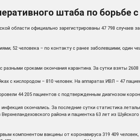
еративного штаба по борьбе с
ской области официально зарегистрированы 47 798 случаев за
ями; 52 человека – по контакту с ранее заболевшими; один че
 разными сроками окончания карантина. За сутки взяты 2608 
ойках с кислородом – 810 человек. На аппаратах ИВЛ – 47 паци
овели 44 205 пациентов с подтвержденным диагнозом коронав
инфекция скончались. За последние сутки статистика летальн
из Верхнеландеховского района и пациентка 63 лет из Шуйског
рвым компонентом вакцины от коронавируса 319 409 человек, 