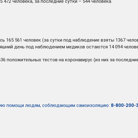
472 человека, за последние сутки – 544 человека.
сь 165 561 человек (за сутки под наблюдение взяты 1367 челов
дняшний день под наблюдением медиков остаются 14 094 челов
636 положительных тестов на коронавирус (из них за последн
занию помощи людям, соблюдающим самоизоляцию:
8-800-200-