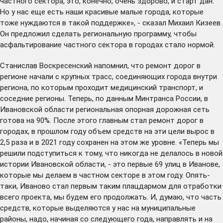
частного сектора, это, конечно, очень здорово, и старт дан.
Но у нас еще есть наши красивые малые города, которые
тоже нуждаются в такой поддержке», - сказал Михаил Кизеев.
Он предложил сделать региональную программу, чтобы
асфальтирование частного сектора в городах стало нормой.
Станислав Воскресенский напомнил, что ремонт дорог в
регионе начали с крупных трасс, соединяющих города внутри
региона, по которым проходит медицинский транспорт, и
соседние регионы. Теперь, по данным Минтранса России, в
Ивановской области региональная опорная дорожная сеть
готова на 90%. После этого главным стал ремонт дорог в
городах, в прошлом году объем средств на эти цели вырос в
2,5 раза и в 2021 году сохранен на этом же уровне. «Теперь мы
решили подступиться к тому, что никогда не делалось в новой
истории Ивановской области, - это первые 69 улиц в Иванове,
которые мы делаем в частном секторе в этом году. Опять-
таки, Иваново стал первым таким плацдармом для отработки
всего проекта, мы будем его продолжать. И, думаю, что часть
средств, которые выделяются у нас на муниципальные
районы, надо, начиная со следующего года, направлять и на