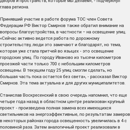
дворов и пространств, которые мы делаем», - подчеркнул
глава региона.
Принявший участие в работе форума ТОС член Совета
Федерации РФ Виктор Смирнов также обратил внимание на
вопросы благоустройства, в частности – на освещение улиц.
«Сейчас активно ведется работа по дорожному
строительству, люди это замечают и благодарят, но тема,
которая уже стала притчей во языцех - это освещение
городских улиц. По городу Иваново из тысячи километров
проезжей части только 700 с небольшим километров
освещены. В текущем году 25 улиц смогли сделать, но
большая часть пока остается без света», - рассказал Виктор
Смирнов. Эта тема актуальна и для других муниципалитетов.
Станислав Воскресенский в свою очередь напомнил, что еще
четыре года назад в областном центре реализован крупный
проект - произведена полная замена всех имеющихся
светильников на энергоэффективные, по результатам замеров
в некоторых районах города освещенность увеличилась в 4 с
половиной раза. Затем аналогичный проект реализовали в