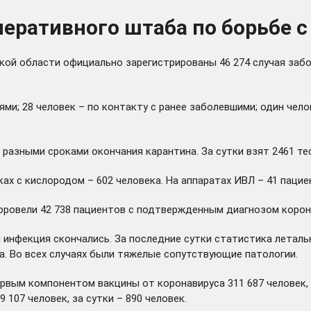
еративного штаба по борьбе с
кой области официально зарегистрированы 46 274 случая забо
ями; 28 человек – по контакту с ранее заболевшими; один чел
разными сроками окончания карантина. За сутки взят 2461 тес
ках с кислородом – 602 человека. На аппаратах ИВЛ – 41 пацие
овели 42 738 пациентов с подтвержденным диагнозом коронав
инфекция скончались. За последние сутки статистика летальн
ова. Во всех случаях были тяжелые сопутствующие патологии.
рвым компонентом вакцины от коронавируса 311 687 человек, 
107 человек, за сутки – 890 человек.