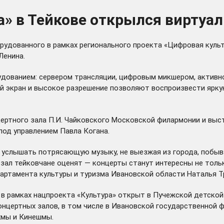
а» в Тейкове открылся виртуа
рудованного в рамках регионального проекта «Цифровая культ
Ленина.
ованием: сервером трансляции, цифровым микшером, активно
 экран и высокое разрешение позволяют воспроизвести яркую 
ертного зала П.И. Чайковского Московской филармонии и выст
од управлением Павла Когана.
услышать потрясающую музыку, не выезжая из города, побыва
зал тейковчане оценят — концерты станут интересны не только
епартамента культуры и туризма Ивановской области Наталья 
 в рамках нацпроекта «Культура»
открыт
в Пучежской детской 
нцертных залов, в том числе в Ивановской государственной 
хмы и Кинешмы.