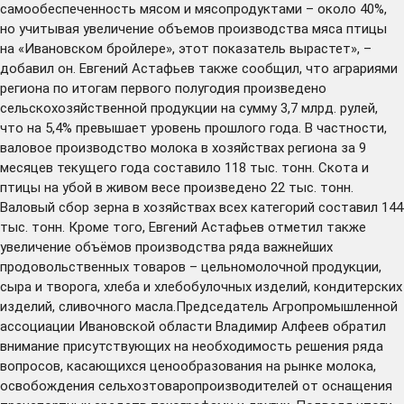
самообеспеченность мясом и мясопродуктами – около 40%,
но учитывая увеличение объемов производства мяса птицы
на «Ивановском бройлере», этот показатель вырастет», –
добавил он. Евгений Астафьев также сообщил, что аграриями
региона по итогам первого полугодия произведено
сельскохозяйственной продукции на сумму 3,7 млрд. рулей,
что на 5,4% превышает уровень прошлого года. В частности,
валовое производство молока в хозяйствах региона за 9
месяцев текущего года составило 118 тыс. тонн. Скота и
птицы на убой в живом весе произведено 22 тыс. тонн.
Валовый сбор зерна в хозяйствах всех категорий составил 144
тыс. тонн. Кроме того, Евгений Астафьев отметил также
увеличение объёмов производства ряда важнейших
продовольственных товаров – цельномолочной продукции,
сыра и творога, хлеба и хлебобулочных изделий, кондитерских
изделий, сливочного масла.Председатель Агропромышленной
ассоциации Ивановской области Владимир Алфеев обратил
внимание присутствующих на необходимость решения ряда
вопросов, касающихся ценообразования на рынке молока,
освобождения сельхозтоваропроизводителей от оснащения