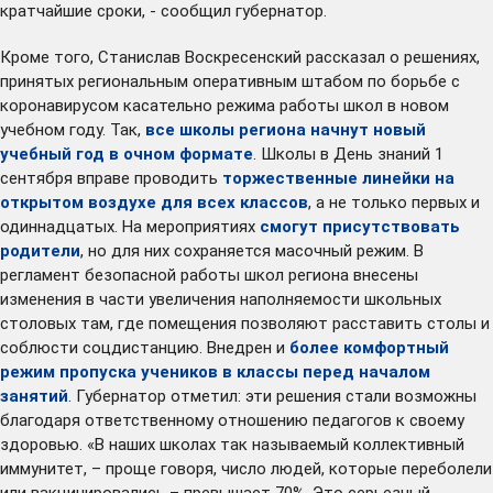
кратчайшие сроки, - сообщил губернатор.
Кроме того, Станислав Воскресенский рассказал о решениях,
принятых региональным оперативным штабом по борьбе с
коронавирусом касательно режима работы школ в новом
учебном году. Так,
все школы региона начнут новый
учебный год в очном формате
. Школы в День знаний 1
сентября вправе проводить
торжественные линейки на
открытом воздухе для всех классов
, а не только первых и
одиннадцатых. На мероприятиях
смогут присутствовать
родители
, но для них сохраняется масочный режим. В
регламент безопасной работы школ региона внесены
изменения в части увеличения наполняемости школьных
столовых там, где помещения позволяют расставить столы и
соблюсти соцдистанцию. Внедрен и
более комфортный
режим пропуска учеников в классы перед началом
занятий
. Губернатор отметил: эти решения стали возможны
благодаря ответственному отношению педагогов к своему
здоровью. «В наших школах так называемый коллективный
иммунитет, – проще говоря, число людей, которые переболели
или вакцинировались – превышает 70%. Это серьезный