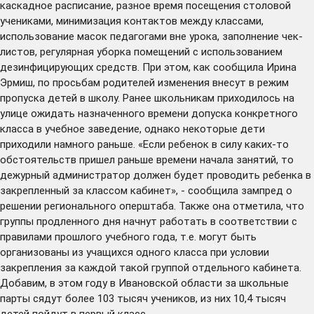
каскадное расписание, разное время посещения столовой
учениками, минимизация контактов между классами,
использование масок педагогами вне урока, заполнение чек-
листов, регулярная уборка помещений с использованием
дезинфицирующих средств. При этом, как сообщила Ирина
Эрмиш, по просьбам родителей изменения внесут в режим
пропуска детей в школу. Ранее школьникам приходилось на
улице ожидать назначенного времени допуска конкретного
класса в учебное заведение, однако некоторые дети
приходили намного раньше. «Если ребенок в силу каких-то
обстоятельств пришел раньше времени начала занятий, то
дежурный администратор должен будет проводить ребенка в
закрепленный за классом кабинет», - сообщила зампред о
решении регионального оперштаба. Также она отметила, что
группы продленного дня начнут работать в соответствии с
правилами прошлого учебного года, т.е. могут быть
организованы из учащихся одного класса при условии
закрепления за каждой такой группой отдельного кабинета.
Добавим, в этом году в Ивановской области за школьные
парты сядут более 103 тысяч учеников, из них 10,4 тысяч
детей пойдут в первый класс.