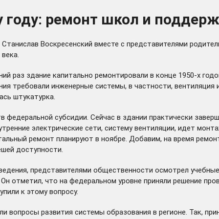
 году: ремонт школ и поддерж
тор Станислав Воскресенский вместе с представителями родит
 века.
ний раз здание капитально ремонтировали в конце 1950-х год
ния требовали инженерные системы, в частности, вентиляция 
ась штукатурка.
тв федеральной субсидии. Сейчас в здании практически завер
утренние электрические сети, систему вентиляции, идет монт
итальный ремонт планируют в ноябре. Добавим, на время ремо
ешей доступности.
ведения, представителями общественности осмотрел учебные к
 Он отметил, что на федеральном уровне приняли решение про
упили к этому вопросу.
и вопросы развития системы образования в регионе. Так, при