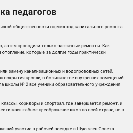
ка педагогов
ельской общественности оценил ход капитального ремонта
ов, затем проводили только частичные ремонты. Как
и отопление, которые за долгие годы практически
шили замену канализационных и водопроводных сетей,
аж покрытия кровли, в большинстве внутренних помещений
нта школы № 2 все ученики образовательного учреждения
лассы, коридоры и спортзал, где завершается ремонт, и
вести масштабное преображение школ по всей стране, но в
нявший участие в рабочей поездке в Шую член Совета