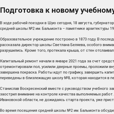
Подготовка к новому учебному
В ходе рабочей поездки в Шую сегодня, 18 августа, губерна
средней школы №2 им. Бальмонта – памятнике архитектуры 19
Образовательное учреждение построено в 1873 году. В послед
рассказала директор школы Светлана Беляева, особого внима
разрушились. Кроме того, протекала крыша, от стен отслаивал
Капитальный ремонт начали в январе 2021 года за счет средс
отремонтировали пол, усилили дверные проемы, проложили вн
завершена покраска. Работы идут по графику, завершить кап
переведены в близлежащую школу №8, которая находится в п
Станислав Воскресенский вместе с руководством учебного за
заострил внимание на контроле качества выполняемых работ.
Ивановской области, не дожидаясь старта проекта, уже прист
Во время посещения средней школы №2 им. Бальмонта обсудил