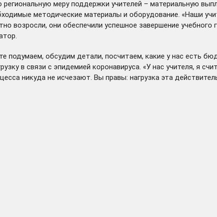
егиональную меру поддержки учителей – материальную выплат
бходимые методические материалы и оборудование. «Наши учит
ратно возросли, они обеспечили успешное завершение учебного
атор.
те подумаем, обсудим детали, посчитаем, какие у нас есть б
узку в связи с эпидемией коронавируса. «У нас учителя, я сч
цесса никуда не исчезают. Вы правы: нагрузка эта действител