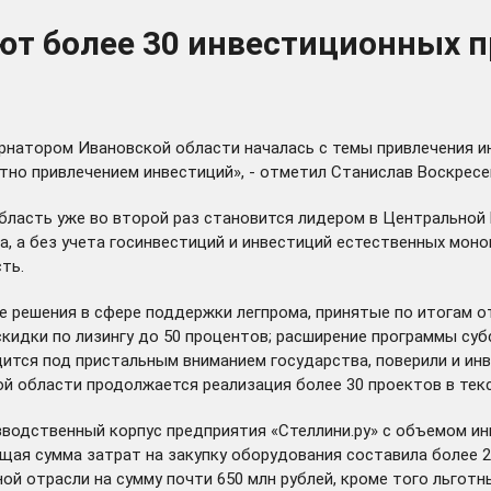
ют более 30 инвестиционных п
рнатором Ивановской области началась с темы привлечения и
тно привлечением инвестиций», - отметил Станислав Воскресе
область уже во второй раз становится лидером в Центральной
та, а без учета госинвестиций и инвестиций естественных моно
ть.
 решения в сфере поддержки легпрома, принятые по итогам о
 скидки по лизингу до 50 процентов; расширение программы с
ится под пристальным вниманием государства, поверили и инве
й области продолжается реализация более 30 проектов в текс
изводственный корпус предприятия «Стеллини.ру» с объемом и
щая сумма затрат на закупку оборудования составила более 22
ной отрасли на сумму почти 650 млн рублей, кроме того льго