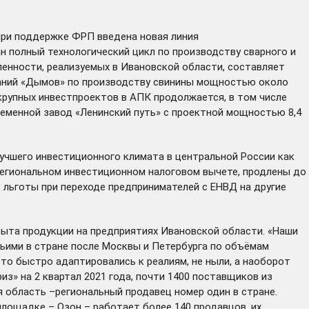
при поддержке ФРП введена новая линия
н полный технологический цикл по производству сварного и
енности, реализуемых в Ивановской области, составляет
мпаний «Дымов» по производству свинины мощностью около
 крупных инвестпроектов в АПК продолжается, в том числе
еменной завод «Ленинский путь» с проектной мощностью 8,4
учшего инвестиционного климата в центральной России как
 региональном инвестиционном налоговом вычете, продлены до
 льготы при переходе предпринимателей с ЕНВД на другие
ыта продукции на предприятиях Ивановской области. «Наши
тьими в стране после Москвы и Петербурга по объёмам
сто быстро адаптировались к реалиям, не ныли, а наоборот
з» на 2 квартал 2021 года, почти 1400 поставщиков из
 область –региональный продавец номер один в стране.
 площадке – Озон – работает более 140 продавцов, их