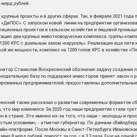
 млрд рублей.
упные проекты и в других сферах. Так, в феврале 2021 года 
 «ДиПОС». С запуском новой линии на предприятии организова
тиционных проектов в сельском хозяйстве и пищевой промышл
луатацию два крупных животноводческих комплекса: группы ко
а 1200 КРС с доильным залом «карусель». Реализация еще пяти
й же мощности, комплекс на 1200 голов КРС в хозяйстве «Пл
рнатор Станислав Воскресенский
обозначил
задачу создания л
конодательную базу по поддержке инвесторов: принят закон о
рированных предпринимателей, предоставлены дополнительные
енский также рассказал о развитии современных форматов сб
 что мир изменился. За 2020 год наши предприятия стали тре
н в стране. Это именно из-за того, что наши – молодцы и про
стым условиям», - отметил губернатор. По данным «Вайлдберри
айн-платформе. После Москвы и Санкт-Петербурга Ивановская
ил 8 млрд рублей, прирост за год – в 3,3 раза. Еще на одной