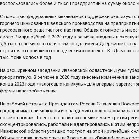
воспользовались более 2 тысяч предприятий на сумму около 4
С помощью федеральных механизмов поддержки реализуются кр
горячего цинкования шведского производства на предприятии
прессованного решетчатого настила. Общая стоимость инвес
около 7 млрд рублей. В 2020 году в регионе введены в эксп
7,5 тыс. тонн мяса в год и племзавода имени Дзержинского н
строится второй животноводческий комплекс ГК «Дымов» тако
тыс. тонн молока в год.
На расширенном заседании Ивановской областной Думы губе
приоритетную. В регионе в 2020 году внесены изменения в за
конца 2023 года «налоговые каникулы» для впервые зарегист
формы налогообложения.
На рабочей встрече с Президентом России Станислав Воскрес
предприниматели молодцы и в пандемию воспользовались тем,
онлайн-продаж. То есть в онлайн-экономике мы – третий регио
сконцентрировались, работали и адаптировались к этим непро
Ивановской области успешно торгуют на этой крупнейшей онл
Объем продаж производителей региона на «Вайлдберриз» состав