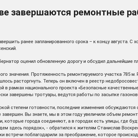
ове завершаются ремонтные р
вершить ранее запланированного срока – к концу августа. С 
енский.
бернатор оценил обновленную дорогу и обсудил дальнейшие п
ого значения. Протяженность ремонтируемого участка 785 м. 
лось расторгнуть. Теперь он включен в реестр недобросовес
ой в рамках национального проекта «Безопасные качественны
ски завершены тротуары, ведутся работы по засыпке газонов
окой степени готовности, последние изменения обсуждаются 
завершен. Вы знаете, мы в этом году увеличили объем ремонт
и, которые города соединяют, а в городах есть улицы, где бу
ведем здесь порядок», - обратился к жителям Станислав Воскре
ки встречи поблагодарили за преображение, которое происхо