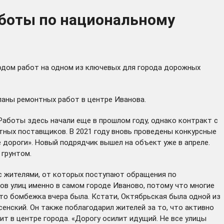
аботы по национальному
ходом работ на одном из ключевых для города дорожных
ланы ремонтных работ в центре Иванова.
Работы здесь начали еще в прошлом году, однако контракт с
тных поставщиков. В 2021 году вновь проведены конкурсные
е дороги». Новый подрядчик
вышел
на объект уже в апреле.
 грунтом.
с жителями, от которых поступают обращения по
ов улиц именно в самом городе Иваново, потому что многие
дто бомбежка вчера была. Кстати, Октябрьская была одной из
сенский. Он также поблагодарил жителей за то, что активно
дит в
центре города
. «Дорогу осилит идущий. Не все улицы