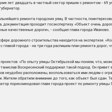
дние лет двадцать в частный сектор пришли с ремонтом - 69 у
губернатор.
альнейшего ремонта городских улиц. В частности, поинтересов
, документация проходит госэкспертизу. «Объект очень дорог
сные качественные дороги», - сообщил глава города Иваново.
сфере дорожного строительства находится на экспертизе. «Ко
с главой города - на три года распишем план ремонта дорог, 
проектов: «По опыту улицы Октябрьской мы поняли, что, мож
Станислав Воскресенский поддержал такой подход. Он привет 
дов неудобно расположены, воспользоваться ими людям с ог
. Жители обратили внимание до того, как объект был сдан. Т
натор порекомендовал главе города проект по ремонту улицы 