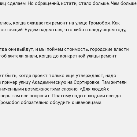
лиц сделаем. Но обращений, кстати, стало больше. Чем больше
ались, когда ожидается ремонт на улице Громобоя. Как
остоящий. Будем надеяться, что либо в следующем году,
гда они выйдут, и мы поймем стоимость, городские власти
чтоб жители знали, когда до конкретной улицы ремонт
ет быть, когда проект только еще утверждают, надо
в пример улицу Академическую на Сортировке. Там жители
раниченными возможностями сложно. «Для людей с
еперь там все поправят. Поэтому надо с людьми всегда
Громобоя обязательно обсудить с ивановцами.