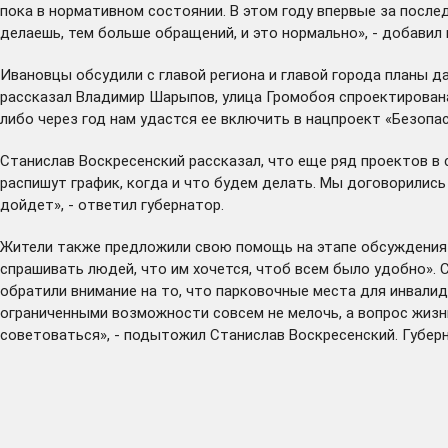
пока в нормативном состоянии. В этом году впервые за после
делаешь, тем больше обращений, и это нормально», - добавил 
Ивановцы обсудили с главой региона и главой города планы д
рассказал Владимир Шарыпов, улица Громобоя спроектирована
либо через год нам удастся ее включить в нацпроект «Безопа
Станислав Воскресенский рассказал, что еще ряд проектов в 
распишут график, когда и что будем делать. Мы договорились 
дойдет», - ответил губернатор.
Жители также предложили свою помощь на этапе обсуждения 
спрашивать людей, что им хочется, чтоб всем было удобно». 
обратили внимание
на то, что парковочные места для инвали
ограниченными возможности совсем не мелочь, а вопрос жизни
советоваться», - подытожил Станислав Воскресенский. Губер