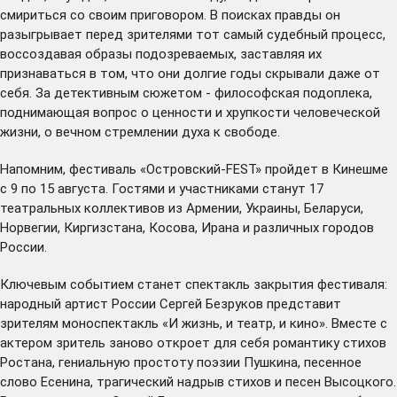
смириться со своим приговором. В поисках правды он
разыгрывает перед зрителями тот самый судебный процесс,
воссоздавая образы подозреваемых, заставляя их
признаваться в том, что они долгие годы скрывали даже от
себя. За детективным сюжетом - философская подоплека,
поднимающая вопрос о ценности и хрупкости человеческой
жизни, о вечном стремлении духа к свободе.
Напомним, фестиваль «Островский-FEST» пройдет в Кинешме
с 9 по 15 августа. Гостями и участниками станут 17
театральных коллективов из Армении, Украины, Беларуси,
Норвегии, Киргизстана, Косова, Ирана и различных городов
России.
Ключевым событием станет спектакль закрытия фестиваля:
народный артист России Сергей Безруков представит
зрителям моноспектакль «И жизнь, и театр, и кино». Вместе с
актером зритель заново откроет для себя романтику стихов
Ростана, гениальную простоту поэзии Пушкина, песенное
слово Есенина, трагический надрыв стихов и песен Высоцкого.