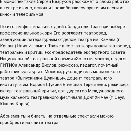
В моноспектакле Сергей Безруков расскажет о своих работах
в театре и кино, исполнит полюбившиеся зрителям песни из
кино- и телефильмов.
По итогам фестивальных дней обладателя Гран-при выберет
профессиональное жюри. Его возглавит театровед,
заведующий литературным отделом театра им. Камала (г.
Казань) Нияз Игламов. Также в состав жюри вошли театровед,
театральный критик, экс-председатель экспертного совета
Национальной театральной премии «Золотая маска», педагог
ГИТИСа Александр Вислов; режиссёр, педагог, почётный
работник культуры г. Москвы, руководитель московского
театра «Выпускники-Щукинцы», доцент театрального
института им. Бориса Щукина Вячеслав Терещенко; режиссер,
актер, театральный критик, арт-директор Международного
музыкального театрального фестиваля Донг Хи Чан (г. Сеул,
Южная Корея).
Абонементы и билеты на отдельные спектакли можно
приобрести на
сайте
театра.