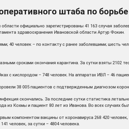
оперативного штаба по борьбе
й области официально зарегистрированы 41 163 случая заболе
ртамента здравоохранения Ивановской области Артур Фокин.
ми; 40 человек – по контакту с ранее заболевшими; шесть чел
зными сроками окончания карантина. За сутки взяты 2102 тес
ойках с кислородом – 748 человек. На аппаратах ИВЛ – 46 паци
овели 38 005 пациентов с подтвержденным диагнозом коронав
нфекция скончались. За последние сутки статистика летально
года из Кохмы и пациент 80 лет из Иванова. Во всех случаях 
рвым компонентом вакцины от коронавируса 268 420 человек, 
41 человек, за сутки – 4804 человека.