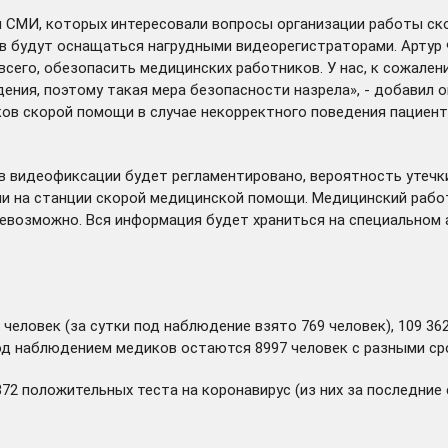
 СМИ, которых интересовали вопросы организации работы ско
 будут оснащаться нагрудными видеорегистраторами. Артур 
его, обезопасить медицинских работников. У нас, к сожалени
ния, поэтому такая мера безопасности назрела», - добавил о
ков скорой помощи в случае некорректного поведения пациен
 видеофиксации будет регламентировано, вероятность утечки
и на станции скорой медицинской помощи. Медицинский работ
невозможно. Вся информация будет храниться на специально
 человек (за сутки под наблюдение взято 769 человек), 109 36
под наблюдением медиков остаются 8997 человек с разными ср
872 положительных теста на коронавирус (из них за последни