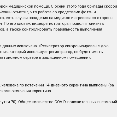
рой медицинской помощи. С осени этого года бригады скорой
Фокин отметил, что работа со средствами фото- и
ю, есть случаи нападения на медиков и агрессии со стороны
н. По его словам, видеорегистраторы позволят снизить
тов, а также контролировать правильность выполнения
 данных исключена: «Регистратор синхронизирован с док-
ник, который использует регистратор, не будет иметь
м автономном сервере в защищенном помещении с
2 человека по истечении 14-дневного карантина выписаны (за
оками окончания карантина.
е сутки 70). Общее количество COVID-положительных пневмоний