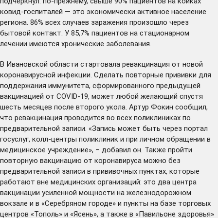
подчеркнул: по-прежнему, свыше 90% пациентов на койках
ковид-госпиталей — это экономически активное население
региона. 86% всех случаев заражения произошло через
бытовой контакт. У 85,7% пациентов на стационарном
лечении имеются хронические заболевания.
В Ивановской области стартовала ревакцинация от новой
коронавирусной инфекции. Сделать повторные прививки для
поддержания иммунитета, сформированного предыдущей
вакцинацией от COVID-19, может любой желающий спустя
шесть месяцев после второго укола. Артур Фокин сообщил,
что ревакцинация проводится во всех поликлиниках по
предварительной записи. «Запись может быть через портал
госуслуг, колл-центры поликлиник и при личном обращении в
медицинское учреждение», – добавил он. Также пройти
повторную вакцинацию от коронавируса можно без
предварительной записи в прививочных пунктах, которые
работают вне медицинских организаций: это два центра
вакцинации усиленной мощности на железнодорожном
вокзале и в «Серебряном городе» и пункты на базе торговых
центров «Тополь» и «Ясень», а также в «Павильоне здоровья»