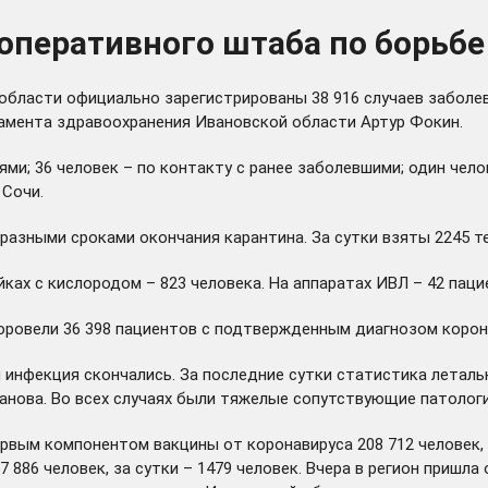
оперативного штаба по борьбе
 области официально зарегистрированы 38 916 случаев заболе
тамента здравоохранения Ивановской области Артур Фокин.
ми; 36 человек – по контакту с ранее заболевшими; один чело
 Сочи.
азными сроками окончания карантина. За сутки взяты 2245 те
ойках с кислородом – 823 человека. На аппаратах ИВЛ – 42 пац
овели 36 398 пациентов с подтвержденным диагнозом коронав
инфекция скончались. За последние сутки статистика летальн
ванова. Во всех случаях были тяжелые сопутствующие патологи
рвым компонентом вакцины от коронавируса 208 712 человек, 
886 человек, за сутки – 1479 человек. Вчера в регион пришла