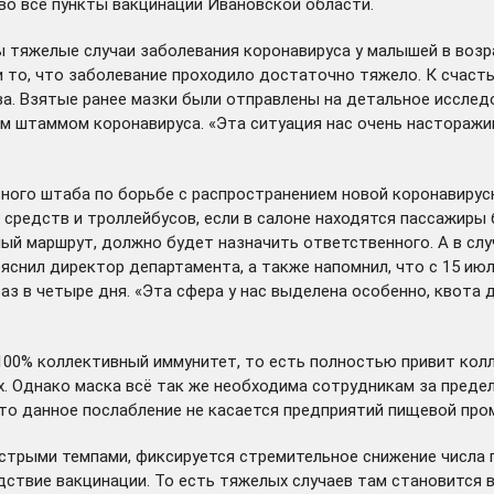
во все пункты вакцинации Ивановской области.
тяжелые случаи заболевания коронавируса у малышей в возраст
то, что заболевание проходило достаточно тяжело. К счастью
ва. Взятые ранее мазки были отправлены на детальное исследо
штаммом коронавируса. «Эта ситуация нас очень насторажива
ного штаба по борьбе с распространением новой коронавирусн
средств и троллейбусов, если в салоне находятся пассажиры
й маршрут, должно будет назначить ответственного. А в слу
ояснил директор департамента, а также напомнил, что с 15 и
в четыре дня. «Эта сфера у нас выделена особенно, квота для
00% коллективный иммунитет, то есть полностью привит колле
. Однако маска всё так же необходима сотрудникам за преде
что данное послабление не касается предприятий пищевой про
ыстрыми темпами, фиксируется стремительное снижение числа 
ствие вакцинации. То есть тяжелых случаев там становится 