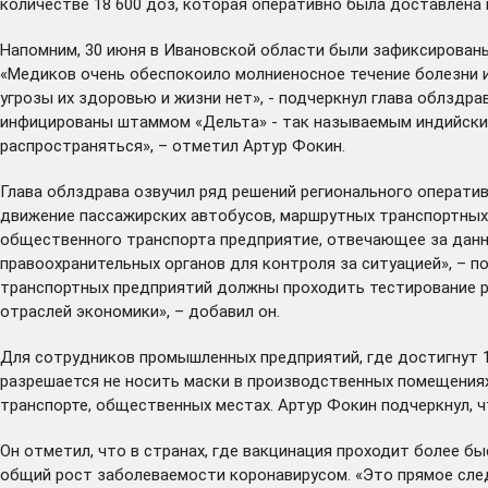
количестве 18 600 доз, которая оперативно была доставлена 
Напомним, 30 июня в Ивановской области были зафиксированы 
«Медиков очень обеспокоило молниеносное течение болезни и 
угрозы их здоровью и жизни нет», - подчеркнул глава облздра
инфицированы штаммом «Дельта» - так называемым индийским 
распространяться», – отметил Артур Фокин.
Глава облздрава озвучил ряд решений регионального оператив
движение пассажирских автобусов, маршрутных транспортных 
общественного транспорта предприятие, отвечающее за данны
правоохранительных органов для контроля за ситуацией», – п
транспортных предприятий должны проходить тестирование раз 
отраслей экономики», – добавил он.
Для сотрудников промышленных предприятий, где достигнут 1
разрешается не носить маски в производственных помещениях
транспорте, общественных местах. Артур Фокин подчеркнул, 
Он отметил, что в странах, где вакцинация проходит более б
общий рост заболеваемости коронавирусом. «Это прямое след