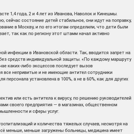
е 1,4 года, 2 и 4 лет из Иванова, Наволок и Кинешмы.
, сейчас состояние детей стабильное, они идут на поправку,
вание в Москву, и по его итогам определили, что дети были
ет, так как по региону этот штамм начал активно
ой инфекции в Ивановской области. Так, вводится запрет на
 без средств индивидуальной защиты. «По каждому маршруту
чае каких-либо эксцессов последует вызов
юля все непривитые и не имеющие антител сотрудники
 персонала установлена в 100%, а не в 60%, как для других
ктив или есть антитела к вирусу, по решению руководителей
лами своего предприятия — в магазинах, общественном
мышленности и сферы услуг.
госпитализаций и количества тяжелых случаев, несмотря на
всё меньше, меньше загружены больницы, медицина имеет