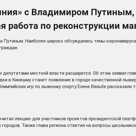
линия» с Владимиром Путиным,
я работа по реконструкции ма
 Путиным. Наиболее широко обсуждались темы коронавируса, 
граждан.
ти депутатами местной власти
расширится
. Об этом заявил гл
здки в Кинешму
станет
появление в городе качественной лыжер
Олимпийских игр по лыжному спорту Елене Вяльбе рассказали
очитал
лекцию для участников проектов президентской платф
х городов. Также глава региона ответил на вопросы школьнико