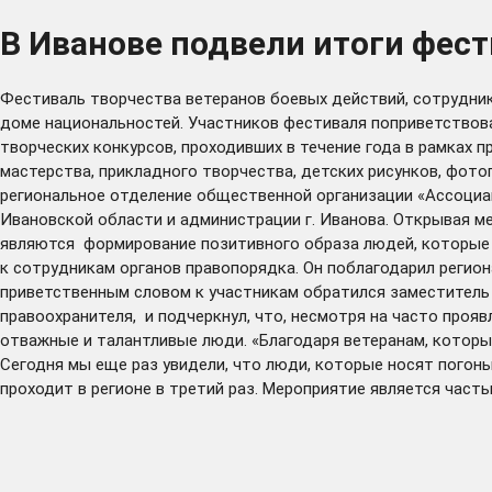
В Иванове подвели итоги фест
Фестиваль творчества ветеранов боевых действий, сотруднико
доме национальностей. Участников фестиваля поприветствов
творческих конкурсов, проходивших в течение года в рамках п
мастерства, прикладного творчества, детских рисунков, фот
региональное отделение общественной организации «Ассоциац
Ивановской области и администрации г. Иванова. Открывая м
являются формирование позитивного образа людей, которые с
к сотрудникам органов правопорядка. Он поблагодарил регио
приветственным словом к участникам обратился заместитель
правоохранителя, и подчеркнул, что, несмотря на часто проя
отважные и талантливые люди. «Благодаря ветеранам, которые
Сегодня мы еще раз увидели, что люди, которые носят погоны
проходит в регионе в третий раз. Мероприятие является час