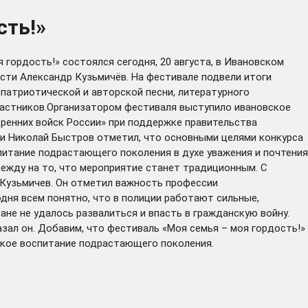
сть!»
 гордость!» состоялся сегодня, 20 августа, в Ивановском
сти Александр Кузьмичёв. На фестивале подвели итоги
 патриотической и авторской песни, литературного
участников.Организатором фестиваля выступило ивановское
тренних войск России» при поддержке правительства
ии Николай Быстров отметил, что основными целями конкурса
итание подрастающего поколения в духе уважения и почтения
ежду на то, что мероприятие станет традиционным. С
Кузьмичев. Он отметил важность профессии
одня всем понятно, что в полиции работают сильные,
ане не удалось развалиться и впасть в гражданскую войну.
зал он. Добавим, что фестиваль «Моя семья – моя гордость!»
еское воспитание подрастающего поколения.