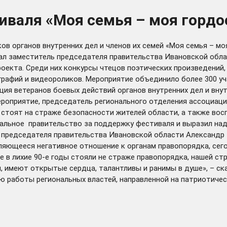
иваля «Моя семья – моя гордо
в органов внутренних дел и членов их семей «Моя семья – моя
ал заместитель председателя правительства Ивановской обла
роекта. Среди них конкурсы чтецов поэтических произведений,
ографий и видеороликов. Мероприятие объединило более 300 
ия ветеранов боевых действий органов внутренних дел и вну
ероприятие, председатель регионального отделения ассоциац
тоят на страже безопасности жителей области, а также восп
нальное правительство за поддержку фестиваля и выразил над
 председателя правительства Ивановской области Александр 
вляющееся негативное отношение к органам правопорядка, сег
 в лихие 90-е годы стояли не страже правопорядка, нашей стр
, имеют открытые сердца, талантливы и ранимы в душе», – ска
тью работы региональных властей, направленной на патриотич