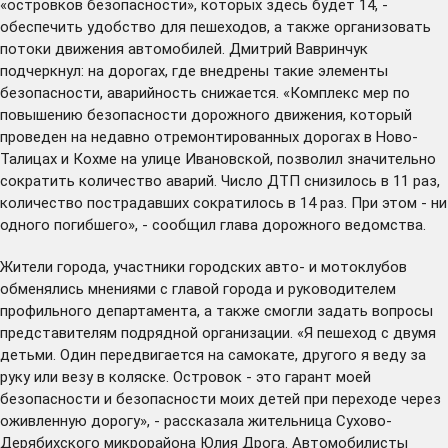
«островков безопасности», которых здесь будет 14, -
обеспечить удобство для пешеходов, а также организовать
потоки движения автомобилей. Дмитрий Вавринчук
подчеркнул: на дорогах, где внедрены такие элементы
безопасности, аварийность снижается. «Комплекс мер по
повышению безопасности дорожного движения, который
проведен на недавно отремонтированных дорогах в Ново-
Талицах и Кохме на улице Ивановской, позволил значительно
сократить количество аварий. Число ДТП снизилось в 11 раз,
количество пострадавших сократилось в 14 раз. При этом - ни
одного погибшего», - сообщил глава дорожного ведомства.
Жители города, участники городских авто- и мотоклубов
обменялись мнениями с главой города и руководителем
профильного департамента, а также смогли задать вопросы
представителям подрядной организации. «Я пешеход с двумя
детьми. Один передвигается на самокате, другого я веду за
руку или везу в коляске. Островок - это гарант моей
безопасности и безопасности моих детей при переходе через
оживленную дорогу», - рассказала жительница Сухово-
Дерябихского микрорайона Юлия Дрога. Автомобилисты