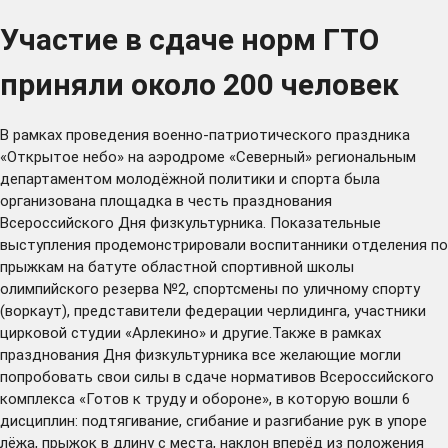
Участие в сдаче норм ГТО
приняли около 200 человек
В рамках проведения военно-патриотического праздника
«Открытое небо» на аэродроме «Северный» региональным
департаментом молодёжной политики и спорта была
организована площадка в честь празднования
Всероссийского Дня физкультурника. Показательные
выступления продемонстрировали воспитанники отделения по
прыжкам на батуте областной спортивной школы
олимпийского резерва №2, спортсмены по уличному спорту
(воркаут), представители федерации черлидинга, участники
цирковой студии «Арлекино» и другие.Также в рамках
празднования Дня физкультурника все желающие могли
попробовать свои силы в сдаче нормативов Всероссийского
комплекса «Готов к труду и обороне», в которую вошли 6
дисциплин: подтягивание, сгибание и разгибание рук в упоре
лёжа, прыжок в длину с места, наклон вперёд из положения