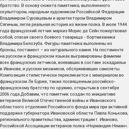
братство. В основу сюжета памятника, выполненного
скульптором, народным художником Российской Федерации
Владимиром Суровцевым и архитектором Владимиром
Сягиным, легла реальная история из жизни полка. В июле 1944
года французский летчик маркиз Морис де Сейн пожертвовал
собой, спасая своего боевого товарища - бортмеханика
Владимира Белозуба. Фигуры памятника выполнены из
бронзы, постамент – из натурального камня. На постаменте
на русском и французском языках выгравированы фамилии
всех французских летчиков, воевавших в составе эскадрильи
в Иванове, и русских механиков, обслуживавших самолеты.
Композиция стилистически перекликается с мемориалом во
французском Ле Бурже, также посвященным российско-
французскому братству по оружию, открытым в сентябре
2006 года.Добавим, что памятник создан по инициативе
ветеранов Великой Отечественной войны и Ивановского
областного отделения Российского фонда мира при активной
поддержке губернатора Ивановской области Павла Конькова,
регионального правительства, администрации г. Иваново,
Российской Ассоциации ветеранов полка «Нормандия-Неман».