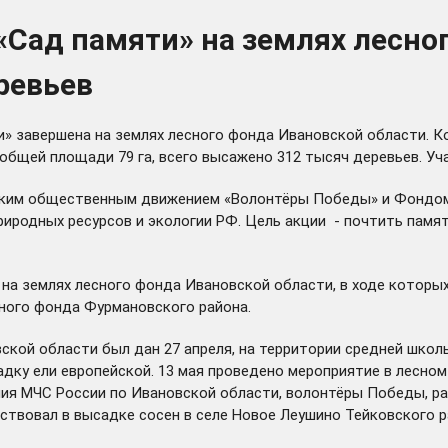
«Сад памяти» на землях лесно
ревьев
» завершена на землях лесного фонда Ивановской области. К
общей площади 79 га, всего высажено 312 тысяч деревьев. Уча
ским общественным движением «Волонтёры Победы» и Фондом
иродных ресурсов и экологии РФ. Цель акции - почтить памят
на землях лесного фонда Ивановской области, в ходе которых
ного фонда Фурмановского района.
ской области был дан 27 апреля, на территории средней школ
дку ели европейской. 13 мая проведено мероприятие в лесном
ения МЧС России по Ивановской области, волонтёры Победы, ра
аствовал в высадке сосен в селе
Новое Леушино
Тейковского р