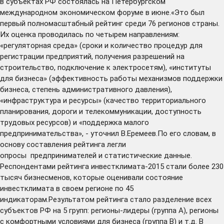
в субъектах РФ состоялась на Петербургском
международном экономическом форуме в июне.«Это был
первый полномасштабный рейтинг среди 76 регионов страны.
Их оценка проводилась по четырем направлениям:
«регуляторная среда» (сроки и количество процедур для
регистрации предприятий, получения разрешений на
строительство, подключение к электросетям), «институты
для бизнеса» (эффективность работы механизмов поддержки
бизнеса, степень административного давления),
«инфраструктура и ресурсы» (качество территориального
планирования, дороги и телекоммуникации, доступность
трудовых ресурсов) и «поддержка малого
предпринимательства», - уточнил В.Еремеев.По его словам, в
основу составления рейтинга легли
опросы предпринимателей и статистические данные.
Респондентами рейтинга инвестклимата-2015 стали более 230
тысяч бизнесменов, которые оценивали состояние
инвестклимата в своем регионе по 45
индикаторам.Результатом рейтинга стало разделение всех
субъектов РФ на 5 групп: регионы-лидеры (группа А), регионы
с комфортными условиями для бизнеса (группа В) и т.д. В