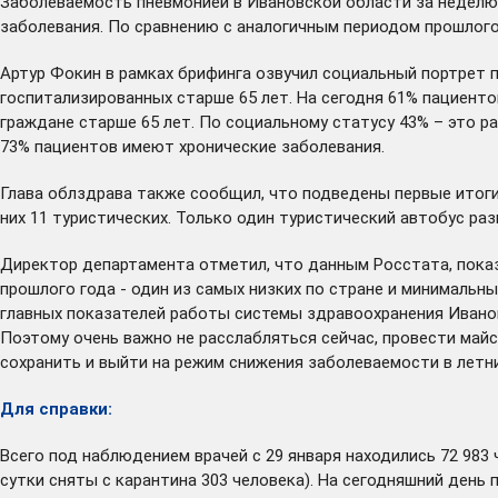
Заболеваемость пневмонией в Ивановской области за неделю сн
заболевания. По сравнению с аналогичным периодом прошлого 
Артур Фокин в рамках брифинга озвучил социальный портрет п
госпитализированных старше 65 лет. На сегодня 61% пациентов
граждане старше 65 лет. По социальному статусу 43% – это 
73% пациентов имеют хронические заболевания.
Глава облздрава также сообщил, что подведены первые итоги 
них 11 туристических. Только один туристический автобус ра
Директор департамента отметил, что данным Росстата, показ
прошлого года - один из самых низких по стране и минимальны
главных показателей работы системы здравоохранения Иванов
Поэтому очень важно не расслабляться сейчас, провести май
сохранить и выйти на режим снижения заболеваемости в летни
Для справки:
Всего под наблюдением врачей с 29 января находились 72 983 
сутки сняты с карантина 303 человека). На сегодняшний день