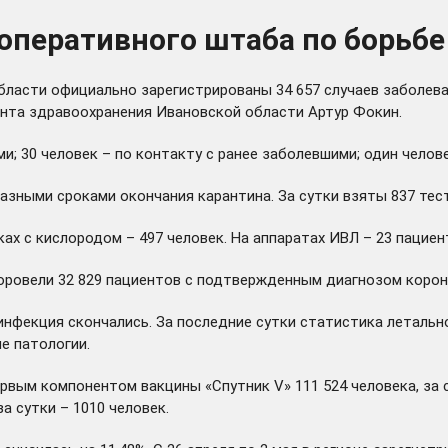
оперативного штаба по борьбе
бласти официально зарегистрированы 34 657 случаев заболева
ента здравоохранения Ивановской области Артур Фокин.
и; 30 человек – по контакту с ранее заболевшими; один челов
зными сроками окончания карантина. За сутки взяты 837 тест
ках с кислородом – 497 человек. На аппаратах ИВЛ – 23 пациен
овели 32 829 пациентов с подтвержденным диагнозом коронав
нфекция скончались. За последние сутки статистика летально
е патологии.
рвым компонентом вакцины «Спутник V» 111 524 человека, за 
а сутки – 1010 человек.