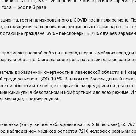
изилась на 11,48%. С 26 апреля по 2 мая в регионе зарегистр
года — рост в 3 раза.
ациента, госпитализированного в COVID-госпиталя региона. По
, находящихся на лечении в инфекционных стационарах - это же
работающие граждане, 39% - пенсионеры. В 78% случаев зараж
профилактической работы в период первых майских праздничны
звернули обратно. Сыграла свою роль предварительная разъясн
атель добавленной смертности в Ивановской области в 1 ква
й среди регионов ЦФО: 19,5%. В целом по России данный показ
ской области и тех мер, которые были предприняты для прот
ские каникулы в безопасном и комфортном для всех режиме. И
е месяцы», - подчеркнул он.
человека (за сутки под наблюдение взяты 248 человек), 65 76
 под наблюдением медиков остается 7216 человек с разными с