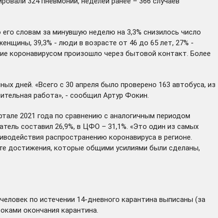
ировали 324 пневмонии, неделей ранее – 366 случаев
 его словам за минувшую неделю на 3,3% снизилось число
нщины, 39,3% - люди в возрасте от 46 до 65 лет, 27% -
ение коронавирусом произошло через бытовой контакт. Более
х дней. «Всего с 30 апреля было проверено 163 автобуса, из
ительная работа», - сообщил Артур Фокин.
ртале 2021 года по сравнению с аналогичным периодом
атель составил 26,9%, в ЦФО – 31,1%. «Это один из самых
иводействия распространению коронавируса в регионе.
 те достижения, которые общими усилиями были сделаны,
7 человек по истечении 14-дневного карантина выписаны (за
роками окончания карантина.