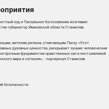
роприятия
рестный ход и Пасхальное богослужение возглавил
астие губернатор Ивановской области Станислав
ующим, жителям региона, отмечающим Пасху. «Этот
лавных духовных ценностях, раскрывает лучшие человеческие
ются прочным фундаментом нравственных сил и неотъемлемой
ского мира и согласия», - подчеркнул Станислав
ий безопасности.