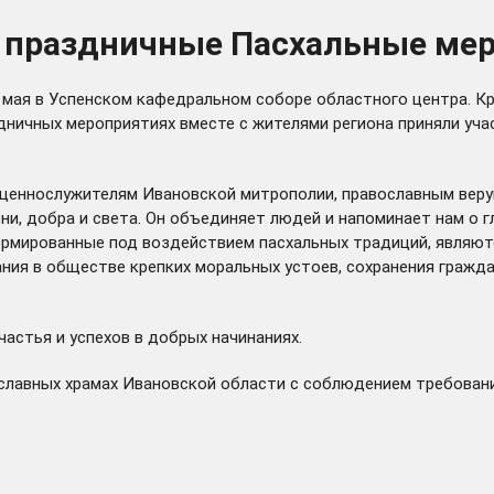
и праздничные Пасхальные ме
2 мая в Успенском кафедральном соборе областного центра. К
дничных мероприятиях вместе с жителями региона приняли уч
вященнослужителям Ивановской митрополии, православным вер
и, добра и света. Он объединяет людей и напоминает нам о г
сформированные под воздействием пасхальных традиций, явля
ния в обществе крепких моральных устоев, сохранения граждан
частья и успехов в добрых начинаниях.
славных храмах Ивановской области с соблюдением требован