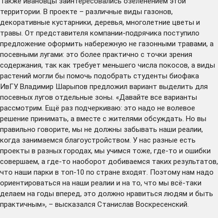
Также ивановцы заинтересовались озеленением этой
территории. В проекте – различные виды газонов,
декоративные кустарники, деревья, многолетние цветы и
травы. От представителя компании-подрячика поступило
предложение оформить набережную не газонными травами, а
посевными лугами: это более практично с точки зрения
содержания, так как требует меньшего числа покосов, а виды
растений могли бы помочь подобрать студенты биофака
ИвГУ. Владимир Шарыпов предложил вариант выделить для
посевных лугов отдельные зоны. «Давайте все варианты
рассмотрим. Ещё раз подчеркиваю: это надо не волевое
решение принимать, а вместе с жителями обсуждать. Но вы
правильно говорите, мы не должны забывать наши реалии,
когда занимаемся благоустройством. У нас разные есть
проекты в разных городах, мы учимся тоже, где-то и ошибки
совершаем, а где-то наоборот добиваемся таких результатов,
что наши парки в топ-10 по стране входят. Поэтому нам надо
ориентироваться на наши реалии и на то, что мы всё-таки
делаем на годы вперед, это должно нравиться людям и быть
практичным», – высказался Станислав Воскресенский.