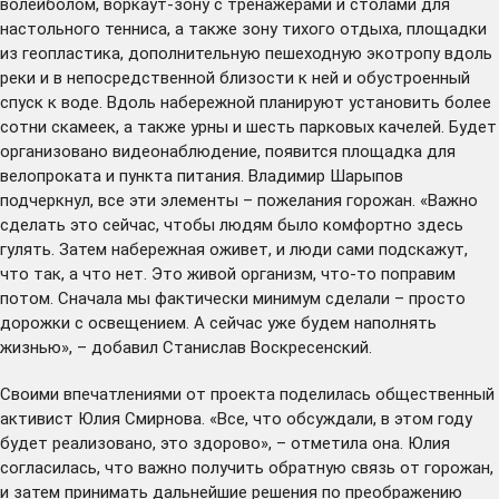
волейболом, воркаут-зону с тренажерами и столами для
настольного тенниса, а также зону тихого отдыха, площадки
из геопластика, дополнительную пешеходную экотропу вдоль
реки и в непосредственной близости к ней и обустроенный
спуск к воде. Вдоль набережной планируют установить более
сотни скамеек, а также урны и шесть парковых качелей. Будет
организовано видеонаблюдение, появится площадка для
велопроката и пункта питания. Владимир Шарыпов
подчеркнул, все эти элементы – пожелания горожан. «Важно
сделать это сейчас, чтобы людям было комфортно здесь
гулять. Затем набережная оживет, и люди сами подскажут,
что так, а что нет. Это живой организм, что-то поправим
потом. Сначала мы фактически минимум сделали – просто
дорожки с освещением. А сейчас уже будем наполнять
жизнью», – добавил Станислав Воскресенский.
Своими впечатлениями от проекта поделилась общественный
активист Юлия Смирнова. «Все, что обсуждали, в этом году
будет реализовано, это здорово», – отметила она. Юлия
согласилась, что важно получить обратную связь от горожан,
и затем принимать дальнейшие решения по преображению