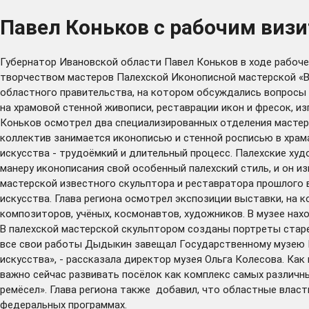
Павел Коньков с рабочим виз
Губернатор Ивановской области Павел Коньков в ходе рабоче
творчеством мастеров Палехской Иконописной мастерской «В
областного правительства, на котором обсуждались вопросы р
на храмовой стенной живописи, реставрации икон и фресок, и
Коньков осмотрел два специализированных отделения мастер
коллектив занимается иконописью и стенной росписью в храма
искусства - трудоёмкий и длительный процесс. Палехские ху
манеру иконописания свой особенный палехский стиль, и он 
мастерской известного скульптора и реставратора прошлого 
искусства. Глава региона осмотрел экспозиции выставки, на 
композиторов, учёных, космонавтов, художников. В музее нахо
В палехской мастерской скульптором созданы портреты старе
все свои работы Дыдыкин завещал Государственному музею Па
искусства», - рассказала директор музея Ольга Колесова. Ка
важно сейчас развивать посёлок как комплекс самых различн
ремёсел». Глава региона также добавил, что областные власт
федеральных программах.