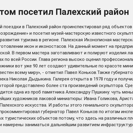
итом посетил Палехский район
й поездки в Палехский район проинспектировал ряд объектов 
озрождение» и посетил музей-мастерскую известного скульп
азвития туризма в регионе. Палехская Иконописная мастерска
зготовлении икон и иконостасов. На данный момент на предпр
ской. В первом мастера заготавливают и полируют изделия л
х по всей России. Глава региона высоко оценил профессионал
дожники вот уже 90 лет создают удивительные по красоте мин
известен всему миру», - отметил Павел Коньков.Также губерн
века Николая Дыдыкина. Галерея открыта в 1978 году и получ
которой представлено более ста произведений скульптора. Ср
дится одна из проб памятника Александру Пушкину: чуть меньш
йших художников лаковой миниатюры: Ивана Голикова, Ариста
лехского искусства. И работы этого гениального скульптора
к прокомментировал губернатор Павел Коньков по итогам инсп
ых туристических объектов потому, что здесь на различных п
и намерены заниматься дальнейшим развитием инфраструктуры 