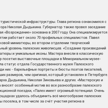
туристической инфраструктуры. Глава региона ознакомился с
тора Николая Дыдыкина. Губернатор также провел заседание
я «Возрождение» основана в 2007 году. Она специализируется
иятии работает около 70 профильных специалистов. Павел
аковой миниатюры, во втором отделении творческий
ьный уровень палехских живописцев. «Создание произведений
иатюры и уникальные иконы. Мастера внесли в классическую
атор посетил выставочные площадки в Мемориальном музее-
ила статус отдела Государственного музея Палехского
еди них - барельефные портреты и бюсты поэтов писателей,
их размеров, чем оригинал, который установлен в Петербурге.
рха Дыдыкина, Николая Зиновьева и других. «Мастерскую и
 вносят особенный мотив во все разнообразие палехского
екционной поездки, «Палех имеет огромный потенциал. Очень
лощадках удалось объединить всё многообразие палехских
поселка, в том числе за счёт участия региона в