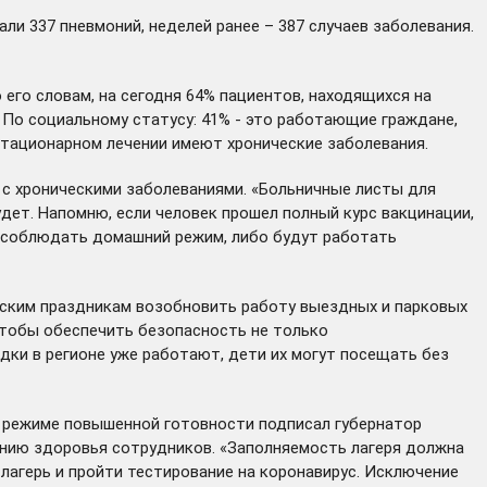
ли 337 пневмоний, неделей ранее – 387 случаев заболевания.
 его словам, на сегодня 64% пациентов, находящихся на
. По социальному статусу: 41% - это работающие граждане,
 стационарном лечении имеют хронические заболевания.
 с хроническими заболеваниями. «Больничные листы для
дет. Напомню, если человек прошел полный курс вакцинации,
т соблюдать домашний режим, либо будут работать
йским праздникам возобновить работу выездных и парковых
 чтобы обеспечить безопасность не только
дки в регионе уже работают, дети их могут посещать без
 режиме повышенной готовности подписал губернатор
янию здоровья сотрудников. «Заполняемость лагеря должна
лагерь и пройти тестирование на коронавирус. Исключение