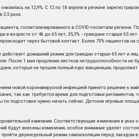
изилась на 12,9%. С 12 по 18 апреля в регионе зарегистрирова
 2,5 раза.
ациента, госпитализированного в COVID-госпитали региона. По
и в возрасте от 46 до 65 лет, 35,3% - граждане старше 65 лет
м происходит через бытовой контакт. Более 70% пациентов на
у действует домашний режим для граждан старше 65 лет и лиц
ля. После 1 мая продления листков нетрудоспособности не бу
аждане, которые не прошли полный курс вакцинации, продолжа
нием новой коронавирусной инфекцией принято решение к ма
ранее, так как требуется время для подготовки регламентов,
ы по подготовке нужно начать сейчас. Детские игровые площа
здоровительной кампании. Соответствующие
изменения в указ
о
ний будут внесены изменения, особое внимание уделят состо
н пройти двухнедельный режим самоизоляции перед заездом в 