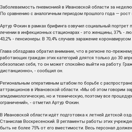
Заболеваемость пневмонией в Ивановской области за неделю сн
По сравнению с аналогичным периодом прошлого года — рост в
Артур Фокин в рамках брифинга озвучил социальный портрет п
лечении в инфекционных стационарах - это женщины, 37% - люд
43,2% - пенсионеры. В 70,4% случаев заражение коронавирусо
Глава облздрава обратил внимание, что в регионе по-прежнем
работающих граждан этих категорий длятся только до 30 апре
обезопасил себя, то он может спокойно выйти на работу. Гр
дистанционно», - сообщил он.
Региональным оперативным штабом по борьбе с распростране
аттракционов в Ивановской области. «Мы об этом говорим за
эпидемиологическую, но и техническую, поэтому все процедур
ограничений», - отметил Артур Фокин.
В Ивановской области идёт подготовка к летней детской о
Станислав Воскресенский. В регламенты работы этих учрежде
быть не более 75% от его вместимости. Весь персонал долже