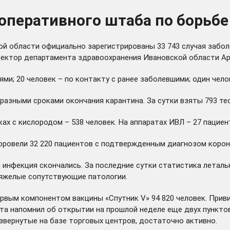
оперативного штаба по борьбе
ой области официально зарегистрированы 33 743 случая забол
иректор департамента здравоохранения Ивановской области Ар
ями; 20 человек – по контакту с ранее заболевшими; один чел
азными сроками окончания карантина. За сутки взяты 793 тест
йках с кислородом – 538 человек. На аппаратах ИВЛ – 27 пацие
овели 32 220 пациентов с подтвержденным диагнозом коронав
инфекция скончались. За последние сутки статистика летальн
и тяжелые сопутствующие патологии.
ервым компонентом вакцины «Спутник V» 94 820 человек. При
та напомнил об открытии на прошлой неделе еще двух пунктов
азвернутые на базе торговых центров, достаточно активно.