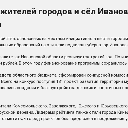
 жителей городов и сёл Ивано
а
тройства, основанных на местных инициативах, в шести городс
ьных образований на эти цели подписал губернатор Ивановск
алитетах Ивановской области реализуется третий год. По ин
лн рублей. В этом году финансирование программы сохранилось
редств областного бюджета, сформирован конкурсной комисс
 Всего на конкурс поступил 181 проект развития территорий 
асались создания и благоустройства детских и спортивных п
ители Комсомольского, Заволжского, Южского и Юрьевецкого 
усской деревни. Лидерами рейтинга также стали города Кинеш
ит отметить, что ряд проектов был предложен в продолжение у