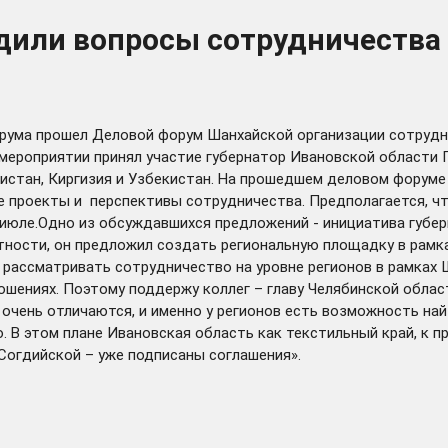
или вопросы сотрудничества н
рума прошел Деловой форум Шанхайской организации сотрудн
мероприятии принял участие губернатор Ивановской области 
кистан, Киргизия и Узбекистан. На прошедшем деловом форум
е проекты и перспективы сотрудничества. Предполагается, ч
в июле.Одно из обсуждавшихся предложений - инициатива губе
тности, он предложил создать региональную площадку в рамк
 рассматривать сотрудничество на уровне регионов в рамках 
шениях. Поэтому поддержу коллег – главу Челябинской област
очень отличаются, и именно у регионов есть возможность най
. В этом плане Ивановская область как текстильный край, к 
Согдийской – уже подписаны соглашения».