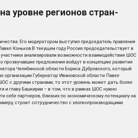
а уровне регионов стран-
ичества. Его модератором выступил председатель правления
Павел Коньков.В текущем году Россия председательствует в
е участники анализировали возможности взаимодействия ШОС
то прозвучавшие предложения войдут в концепцию развития
рнатора Челябинской области Бориса Дубровского, который
ах организации.Губернатор Ивановской области Павел
ШОС с другими странами, то этот уровень может дать более
и и главу Башкирии – в том, что в рамках ШОС нужно
ти себе партнеров, близких по экономическому потенциалу на
примеру, строит сотрудничество с хлопкопроизводящими