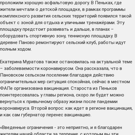
проложили хорошую асфальтовую дорогу. В Пеньках, где
жители мечтали о детской площадке, в рамках программы
комплексного развития сельских территорий появился такой
объект с зоной для отдыха и уличными тренажёрами. Эту
площадку предстоит развивать и дальше, в планах –
оборудовать спортивную зону, теннисную площадку. В
деревне Паново ремонтируют сельский клуб, работы идут
полным ходом.
Екатерина Муратова также остановилась на актуальной теме
– заболеваемости коронавирусом. Она рассказала, что в
Пановском сельском поселении благодаря действию
ограничительных мер ситуация спокойная, сейчас в местном
ФАПе организована вакцинация. Староста из Пеньков
поинтересовалась у главы региона, скоро ли будет можно
вернуться к привычному образу жизни после пандемии
коронавируса. Второй вопрос: как идет в регионе вакцинация,
и как сам губернатор перенес вакцинацию.
«Введенные ограничения - это неприятно, и я благодарен
жителям нашей области за терпение, с которым вы эти