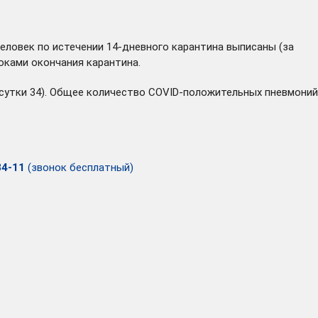
человек по истечении 14-дневного карантина выписаны (за
оками окончания карантина.
е сутки 34). Общее количество COVID-положительных пневмоний
34-11
(звонок бесплатный)