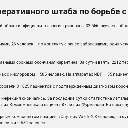
еративного штаба по борьбе с
й области официально зарегистрированы 32 556 случаев забол
ями; 26 человек – по контакту с ранее заболевшими; один чел
зными сроками окончания карантина. За сутки взяты 2212 тес
йках с кислородом – 505 человек. На аппаратах ИВЛ – 35 пацие
овели 31 025 пациентов с подтвержденным диагнозом коронав
инфекция скончались. За последние сутки статистика летальн
лет из Комсомольска и пациент 87 лет из Фурманова. Во всех 
рвым компонентом вакцины «Спутник V» 66 408 человек, за су
а сутки – 659 человек.