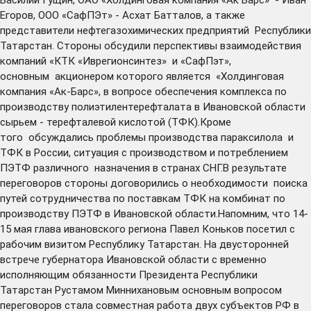
Егоров, ООО «СафПЭт» - Асхат Батталов, а также
представители нефтегазохимических предприятий Республики
Татарстан. Стороны обсудили перспективы взаимодействия
компаний «КТК «Иврегионсинтез» и «СафПэт»,
основным акционером которого является «Холдинговая
компания «Ак-Барс», в вопросе обеспечения комплекса по
производству полиэтилентерефталата в Ивановской области
сырьем - терефталевой кислотой (ТФК).Кроме
того обсуждались проблемы производства параксилола и
ТФК в России, ситуация с производством и потреблением
ПЭТФ различного назначения в странах СНГ.В результате
переговоров стороны договорились о необходимости поиска
путей сотрудничества по поставкам ТФК на комбинат по
производству ПЭТФ в Ивановской области.Напомним, что 14-
15 мая глава ивановского региона Павел Коньков посетил с
рабочим визитом Республику Татарстан. На двусторонней
встрече губернатора Ивановской области с временно
исполняющим обязанности Президента Республики
Татарстан Рустамом Миннихановым основным вопросом
переговоров стала совместная работа двух субъектов РФ в