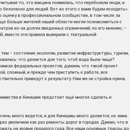
читывая то, что вакцина появилась, что переболели люди, и
о безопасно для людей. Вот из этого с вами будем исходить».
ю оценку в профессиональном сообществе, в том числе за
еще больше жителей нашей области могли познакомиться с
атров из-за долгих введенных ограничений, по его мнению, –
0, вместе эти правила выверили с театральной
 тем – состояние экологии, развитие инфраструктуры, туризм,
овалась: что делается для того, чтоб вода была чище?
рамках федеральных проектов, думаем, что такой проект
й, сложный, и прежде чем приступить к работе, все
твительно приведут к результату. Нам же не стройка нужна,
приимства в Кинешме предстоит ещё многое сделать и
чень много ведется, и для Кинешмы много делается, но зима
 раз увеличили как раз ремонты дорог в городах. Думаю, что в
жать на уровне прошлого года. Все наши основные трассы до