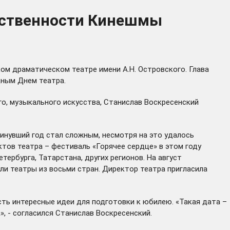
щественности Кинешмы
ом драматическом театре имени А.Н. Островского. Глава
дным Днем театра.
го, музыкального искусства, Станислав Воскресенский
инувший год стал сложным, несмотря на это удалось
ктов театра – фестиваль «Горячее сердце» в этом году
ербурга, Татарстана, других регионов. На август
и театры из восьми стран. Директор театра пригласила
сть интересные идеи для подготовки к юбилею. «Такая дата –
, - согласился Станислав Воскресенский.