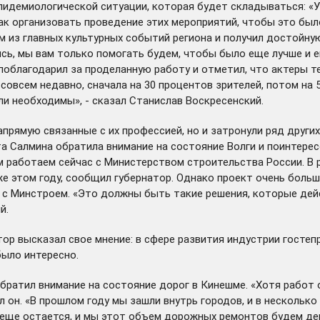
пидемиологической ситуации, которая будет складываться: «У
так организовать проведение этих мероприятий, чтобы это был
м из главных культурных событий региона и получил достойну
ись, мы вам только помогать будем, чтобы было еще лучше и 
 поблагодарил за проделанную работу и отметил, что актеры те
овсем недавно, сначала на 30 процентов зрителей, потом на 5
и необходимы», - сказал Станислав Воскресенский.
прямую связанные с их профессией, но и затронули ряд других
а Салмина обратила внимание на состояние Волги и поинтерес
м работаем сейчас с Министерством строительства России. В 
е этом году, сообщил губернатор. Однако проект очень большо
 с Минстроем. «Это должны быть такие решения, которые дейс
й.
тор высказал свое мнение: в сфере развития индустрии госте
ыло интересно.
ратил внимание на состояние дорог в Кинешме. «Хотя работ о
л он. «В прошлом году мы зашли внутрь городов, и в несколько
еще остается, и мы этот объем дорожных ремонтов будем дер