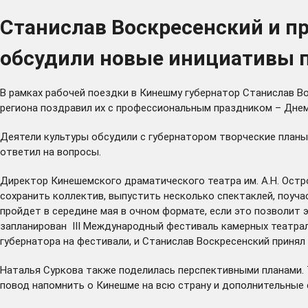
Станислав Воскресенский и 
обсудили новые инициативы п
В рамках рабочей поездки в Кинешму губернатор Станислав В
региона поздравил их с профессиональным праздником – Дне
Деятели культуры обсудили с губернатором творческие планы 
ответил на вопросы.
Директор Кинешемского драматического театра им. А.Н. Остро
сохранить коллектив, выпустить несколько спектаклей, поуча
пройдет в середине мая в очном формате, если это позволит э
запланирован III Международный фестиваль камерных театрал
губернатора на фестивали, и Станислав Воскресенский принял
Наталья Суркова также поделилась перспективными планами. Т
повод напомнить о Кинешме на всю страну и дополнительные с