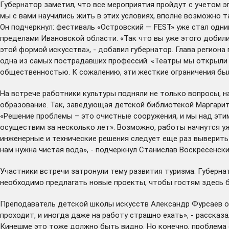
Губернатор заметил, что все мероприятия пройдут с учетом э
мы с вами научились жить в этих условиях, вполне возможно 
Он подчеркнул: фестиваль «Островский — FEST» уже стал одни
пределами Ивановской области. «Так что вы уже этого добил
этой формой искусства», - добавил губернатор. Глава региона
одна из самых пострадавших профессий. «Театры мы открыли с
общественностью. К сожалению, эти жесткие ограничения был
На встрече работники культуры подняли не только вопросы, на
образование. Так, заведующая детской библиотекой Маргарит
«Решение проблемы – это очистные сооружения, и мы над эти
осуществим за несколько лет». Возможно, работы начнутся уж
инженерные и технические решения следует еще раз выверить
нам нужна чистая вода», - подчеркнул Станислав Воскресенски
Участники встречи затронули тему развития туризма. Губерна
необходимо предлагать новые проекты, чтобы гостям здесь б
Преподаватель детской школы искусств Александр Фурсаев об
проходит, и иногда даже на работу страшно ехать», - рассказа
Кинешме это тоже должно быть видно. Но конечно, проблема 