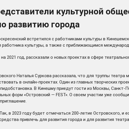
представители культурной об
о развитию города
оскресенский встретился с работниками культуры в Кинешемск
м работника культуры, а также с приближающимся междунаро
на 2021 год, рассказали о новых проектах в сфере театрально
вского Наталья Суркова рассказала, что для труппы театра м
ствовать в онлайн-проектах. Один из главных творческих прое
пидобстановка. В Кинешму приедут гости из Москвы, Санкт-Пет
ьных форм «Островский — FEST». О своем участии уже сообщил
 приглашение.
ак, в 2023 году будет отмечаться 200-летие Островского, и е
редства привлечь для развития города и для развития театра»