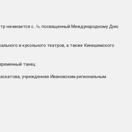
еатр начинается с...!», посвященный Международному Дню
кального и кукольного театров, а также Кинешемского
временный танец.
 Раскатова, учрежденная Ивановским региональным