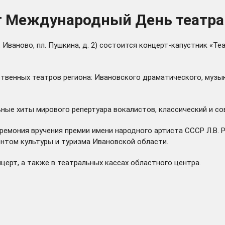
т Международный День театра
. Иваново, пл. Пушкина, д. 2) состоится концерт-капустник «Т
ственных театров региона: Ивановского драматического, музы
ые хиты мирового репертуара вокалистов, классический и со
ремония вручения премии имени народного артиста СССР Л.В.
нтом культуры и туризма Ивановской области.
нцерт
, а также в театральных кассах областного центра.