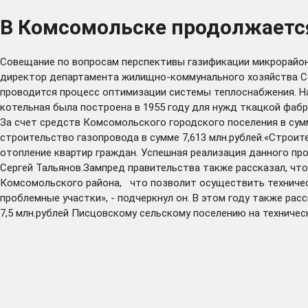
В Комсомольске продолжаетс
Совещание по вопросам перспективы газификации микрорайон
директор департамента жилищно-коммунального хозяйства Сер
проводится процесс оптимизации системы теплоснабжения. На
котельная была построена в 1955 году для нужд ткацкой фаб
За счет средств Комсомольского городского поселения в сум
строительство газопровода в сумме 7,613 млн.рублей.«Строит
отопление квартир граждан. Успешная реализация данного про
Сергей Тальянов.Зампред правительства также рассказал, чт
Комсомольского района, что позволит осуществить техническ
проблемные участки», - подчеркнул он. В этом году также ра
7,5 млн.рублей Писцовскому сельскому поселению на техничес