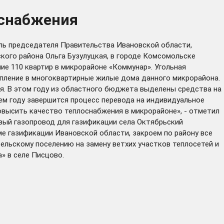
оснабжения
ль председателя Правительства Ивановской области,
ого района Ольга Бузулуцкая, в городе Комсомольске
е 110 квартир в микрорайоне «Коммунар». Угольная
опление в многоквартирные жилые дома данного микрорайона.
я. В этом году из областного бюджета выделены средства на
ем году завершится процесс перевода на индивидуальное
овысить качество теплоснабжения в микрорайоне», - отметил
вый газопровод для газификации села Октябрьский
е газификации Ивановской области, закроем по району все
сельскому поселению на замену ветхих участков теплосетей и
» в селе Писцово.