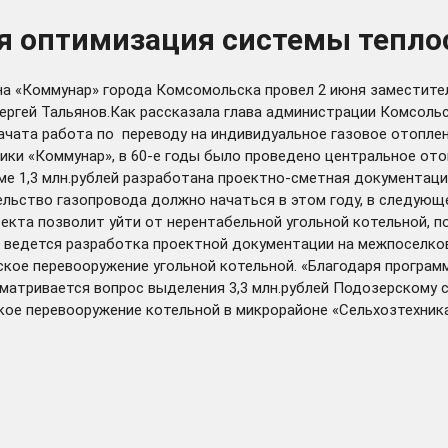
я оптимизация системы тепл
а «Коммунар» города Комсомольска провел 2 июня заместите
гей Тальянов.Как рассказала глава администрации Комсольск
чата работа по переводу на индивидуальное газовое отоплени
рики «Коммунар», в 60-е годы было проведено центральное от
ме 1,3 млн.рублей разработана проектно-сметная документаци
ельство газопровода должно начаться в этом году, в следующ
екта позволит уйти от нерентабельной угольной котельной, п
о ведется разработка проектной документации на межпоселко
ое перевооружение угольной котельной. «Благодаря программ
ссматривается вопрос выделения 3,3 млн.рублей Подозерскому 
кое перевооружение котельной в микрорайоне «Сельхозтехника