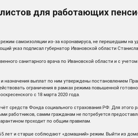
истов для работающих пенсион
ежим самоизоляции из-за коронавируса, не перешедшим на уд
вующий
указ
подписал губернатор Ивановской области Станисла
твенного санитарного врача по Ивановской области и с учето
и назначения выплат по ним утверждены постановлением Прав
действовать ограничения в рамках режима повышенной готовн
скресенского с 18 марта 2020 года.
чёт средств Фонда социального страхования РФ. Для этого 
ыми работников, самим гражданам не потребуется предоставл
карантином проходит по общим правилам.
 65 лет и старше соблюдают «домашний» режим. Выйти из дом