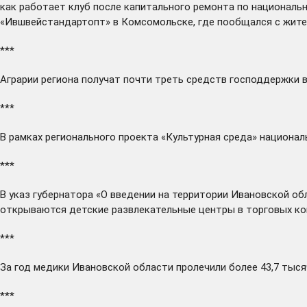
как работает клуб после капитального ремонта по националь
«Ившвейстандартопт» в Комсомольске, где
пообщался
с жите
***
Аграрии региона
получат
почти треть средств господдержки в 
***
В рамках регионального проекта «Культурная среда» национа
***
В указ губернатора «О введении на территории Ивановской 
открываются детские развлекательные центры в торговых ко
***
За год медики Ивановской области
пролечили
более 43,7 тыся
***