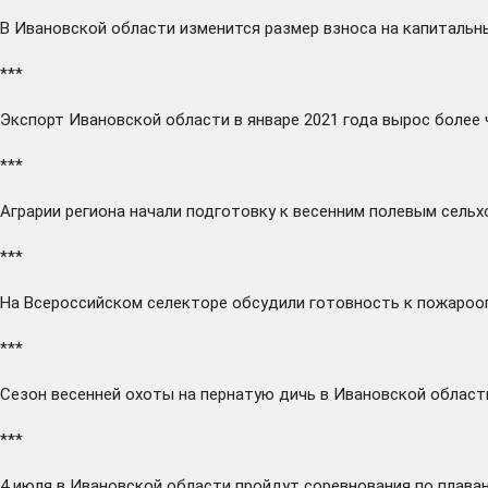
В Ивановской области
изменится
размер взноса на капитальн
***
Экспорт Ивановской области в январе 2021 года
вырос
более 
***
Аграрии региона
начали
подготовку к весенним полевым сельх
***
На Всероссийском селекторе
обсудили
готовность к пожарооп
***
Сезон весенней охоты на пернатую дичь в Ивановской облас
***
4 июля в Ивановской области
пройдут
соревнования по плаван