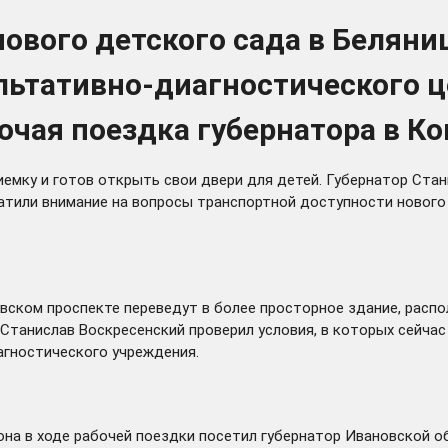
нового детского сада в Беляни
льтативно-диагностического ц
очая поездка губернатора в К
мку и готов открыть свои двери для детей. Губернатор Стан
атили внимание на вопросы транспортной доступности нового
евском проспекте
переведут
в более просторное здание, расп
Станислав Воскресенский проверил условия, в которых сейчас
агностического учреждения.
она в ходе рабочей поездки
посетил
губернатор Ивановской об