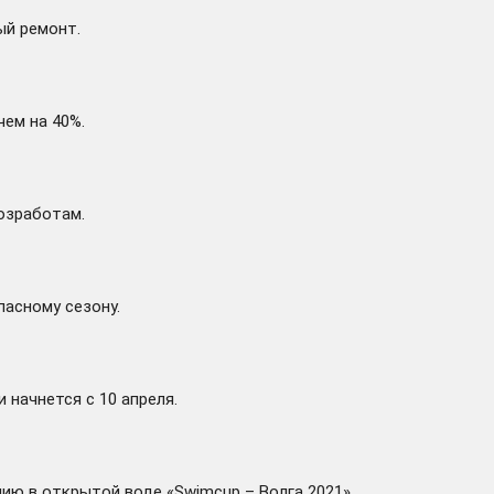
ый ремонт.
чем на 40%.
озработам.
асному сезону.
ти
начнется
с 10 апреля.
ию в открытой воде «Swimcup – Волга 2021».