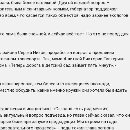
рали, была более надежной. Другой важный вопрос –
роительным и санитарным нормам, губернатор поддержал
о всем, что касается таких объектов, надо заранее экологов
о зима была снежной, и сейчас всё тает. Но это не повод для
 района Сергей Низов, проработан вопрос о продлении
твенном транспорте. Так, мама 4-летней Виктории Екатерина
а. «Теперь дорога в детский сад займет пять минут», -
а запланирована, тем более что имеющиеся площади,
естно обсудить, какие именно кружки они хотели бы видеть
едложения и инициативы. «Сегодня есть ряд мелких
 актуальный вопрос подъезда, но глава сейчас сказал, что он
торые были при запуске предыдущих. Мы строим на годы
разовательного процесса», - подытожил глава региона.