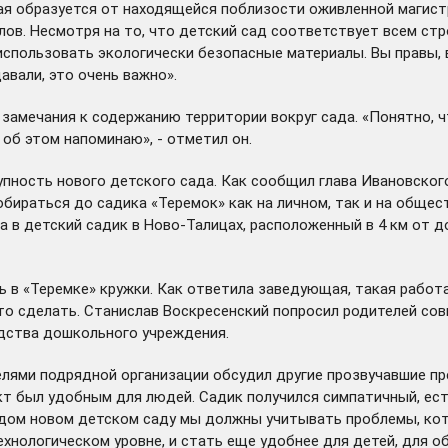
ая образуется от находящейся поблизости оживленной магист
лов. Несмотря на то, что детский сад соответствует всем ст
использовать экологически безопасные материалы. Вы правы, в
авали, это очень важно».
замечания к содержанию территории вокруг сада. «Понятно, чт
 об этом напоминаю», - отметил он.
пность нового детского сада. Как сообщил глава Ивановского
обираться до садика «Теремок» как на личном, так и на общес
в детский садик в Ново-Талицах, расположенный в 4 км от дом
ь в «Теремке» кружки. Как ответила заведующая, такая работ
 сделать. Станислав Воскресенский попросил родителей совм
одства дошкольного учреждения.
елями подрядной организации обсудил другие прозвучавшие пр
кт был удобным для людей. Садик получился симпатичный, есть
аждом новом детском саду мы должны учитывать проблемы, ко
хнологическом уровне, и стать еще удобнее для детей, для об