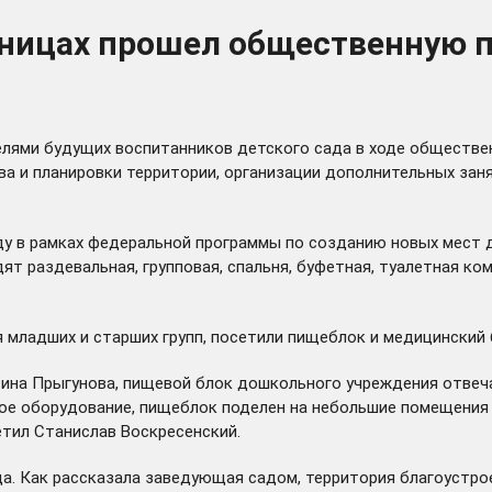
яницах прошел общественную п
елями будущих воспитанников детского сада в ходе обществе
 и планировки территории, организации дополнительных занят
у в рамках федеральной программы по созданию новых мест для
дят раздевальная, групповая, спальня, буфетная, туалетная к
младших и старших групп, посетили пищеблок и медицинский 
ина Прыгунова, пищевой блок дошкольного учреждения отвеча
ое оборудование, пищеблок поделен на небольшие помещения 
етил Станислав Воскресенский.
а. Как рассказала заведующая садом, территория благоустрое