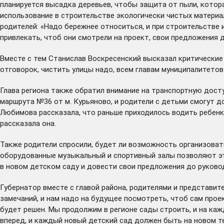
планируется высадка деревьев, чтобы защита от пыли, котор
использование в строительстве экологически чистых материа
родителей: «Надо бережнее относиться, и при строительстве 
привлекать, чтоб они смотрели на проект, свои предложения д
Вместе с тем Станислав Воскресенский высказал критические 
отговорок, чистить улицы надо, всем главам муниципалитетов
Глава региона также обратил внимание на транспортную досту
маршрута №36 от м. Курьяново, и родители с детьми смогут д
Любимова рассказала, что раньше приходилось водить ребенка 
рассказала она.
Также родители спросили, будет ли возможность организоват
оборудованные музыкальный и спортивный залы позволяют это
в новом детском саду и довести свои предложения до руков
Губернатор вместе с главой района, родителями и представит
замечаний, и нам надо на будущее посмотреть, чтоб сам прое
будет решен. Мы продолжим в регионе сады строить, и на к
вперед, и каждый новый детский сад должен быть на новом те