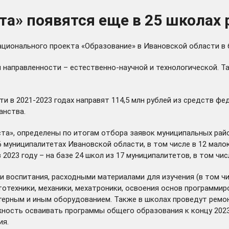
та» появятся еще в 25 школах 
ационального проекта «Образование» в Ивановской области в 
й направленности – естественно-научной и технологической. Т
и в 2021-2023 годах направят 114,5 млн рублей из средств фе
анства.
а», определены по итогам отбора заявок муниципальных район
муниципалитетах Ивановской области, в том числе в 12 малоко
 2023 году – на базе 24 школ из 17 муниципалитетов, в том чи
 воспитания, расходными материалами для изучения (в том ч
тотехники, механики, мехатроники, освоения основ программи
терным и иным оборудованием. Также в школах проведут ремо
ость осваивать программы общего образования к концу 2023 г
ия.