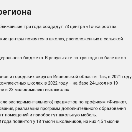
региона
ближайшие три года создадут 73 центра «Точка роста».
акие центры появятся в школах, расположенных в сельской
дерального бюджета. В результате за три года на базе школ
ов и городских округов Ивановской области. Так, в 2021 году
мплектных школах, в 2022 году – на базе 24 школ из 19
сле в 23 малокомплектных школах.
исле экспериментального) предметов по профилям «Физика»,
рования, реализации программ дополнительного образования
нт помещений и приобретут школьную мебель.
ода появится у 18 тысяч школьников, из них 4,5 тысячи