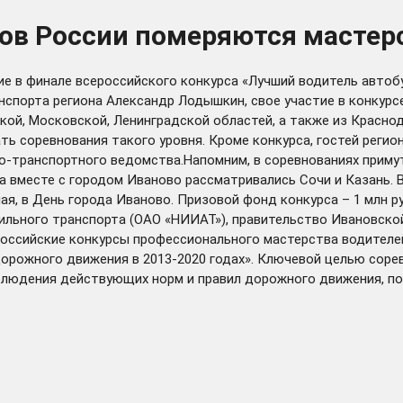
нов России померяются мастер
ие в финале всероссийского конкурса «Лучший водитель автобу
спорта региона Александр Лодышкин, свое участие в конкурс
ой, Московской, Ленинградской областей, а также из Краснод
ть соревнования такого уровня. Кроме конкурса, гостей регио
-транспортного ведомства.Напомним, в соревнованиях примут
са вместе с городом Иваново рассматривались Сочи и Казань.
ая, в День города Иваново. Призовой фонд конкурса – 1 млн 
ильного транспорта (ОАО «НИИАТ»), правительство Ивановско
российские конкурсы профессионального мастерства водителе
рожного движения в 2013-2020 годах». Ключевой целью сорев
людения действующих норм и правил дорожного движения, по