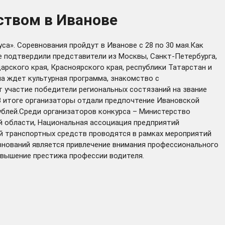
ством в Иванове
са». Соревнования пройдут в Иванове с 28 по 30 мая.Как
е подтвердили представители из Москвы, Санкт-Петербурга,
арского края, Красноярского края, республики Татарстан и
на ждет культурная программа, знакомство с
 участие победители региональных состязаний на звание
 В итоге организаторы отдали предпочтение Ивановской
рублей.Среди организаторов конкурса – Министерство
й области, Национальная ассоциация предприятий
й транспортных средств проводятся в рамках мероприятий
нований является привлечение внимания профессионального
вышение престижа профессии водителя.