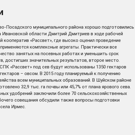
и
лово-Посадского муниципального района хорошо подготовились
ва Ивановской области Дмитрий Дмитриев в ходе рабочей
 кооператив «Рассвет», где высоко оценил проведение
 применяются комплексные агрегаты. Практически все
чество занятых на посевных работах и уменьшить срок
тв, достигших значительных результатов, второе место.
в СПК «Рассвет» под сев будут использованы 1350 гектаров
 гектаров – овсом. В 2015 году планируемый к получению
озяйства всем муниципальных образований. В Шуйском районе
товлено 32,9 тыс. га почвы или 45,7% от плана ярового сева.
ьных удобрений заключили более 70 сельскохозяйственных
абочего совещания обсудили также вопросы подготовки
села Ирмес.