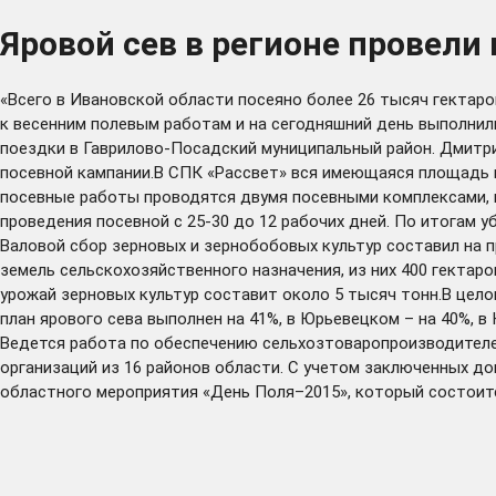
Яровой сев в регионе провели
«Всего в Ивановской области посеяно более 26 тысяч гектар
к весенним полевым работам и на сегодняшний день выполнил
поездки в Гаврилово-Посадский муниципальный район. Дмитр
посевной кампании.В СПК «Рассвет» вся имеющаяся площадь п
посевные работы проводятся двумя посевными комплексами, 
проведения посевной с 25-30 до 12 рабочих дней. По итогам у
Валовой сбор зерновых и зернобобовых культур составил на пр
земель сельскохозяйственного назначения, из них 400 гектаро
урожай зерновых культур составит около 5 тысяч тонн.В цело
план ярового сева выполнен на 41%, в Юрьевецком – на 40%, в
Ведется работа по обеспечению сельхозтоваропроизводителе
организаций из 16 районов области. С учетом заключенных д
областного мероприятия «День Поля–2015», который состоитс