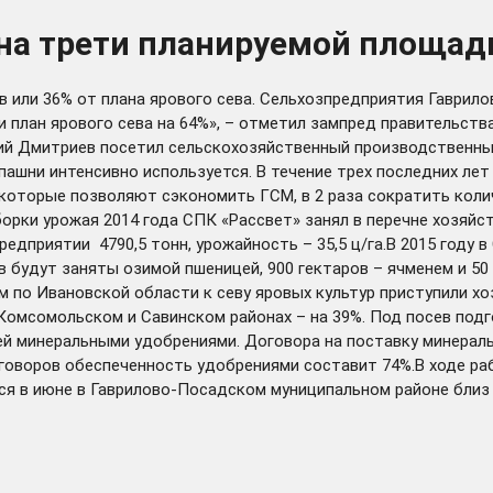
 на трети планируемой площад
ов или 36% от плана ярового сева. Сельхозпредприятия Гаври
и план ярового сева на 64%», – отметил зампред правительст
ий Дмитриев посетил сельскохозяйственный производственный
ашни интенсивно используется. В течение трех последних лет
которые позволяют сэкономить ГСМ, в 2 раза сократить коли
борки урожая 2014 года СПК «Рассвет» занял в перечне хозяйс
едприятии 4790,5 тонн, урожайность – 35,5 ц/га.В 2015 году 
в будут заняты озимой пшеницей, 900 гектаров – ячменем и 50
м по Ивановской области к севу яровых культур приступили х
 Комсомольском и Савинском районах – на 39%. Под посев подго
й минеральными удобрениями. Договора на поставку минерал
оговоров обеспеченность удобрениями составит 74%.В ходе р
я в июне в Гаврилово-Посадском муниципальном районе близ 