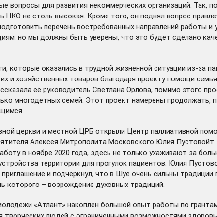
ные вопросы для развития некоммерческих организаций. Так, 
ь НКО не столь высокая. Кроме того, он поднял вопрос привле
одготовить перечень востребованных направлений работы и ус
циям, но мы должны быть уверены, что это будет сделано кач
и, которые оказались в трудной жизненной ситуации из-за па
ких и хозяйственных товаров благодаря проекту помощи семь
ассказала её руководитель Светлана Орлова, помимо этого п
лько многодетных семей. Этот проект намерены продолжать, 
ющимся.
авной церкви и местной ЦРБ открыли Центр паллиативной пом
вятителя Алексея Митрополита Московского Юлия Пустовойт. 
работу в ноябре 2020 года, здесь не только ухаживают за бол
устройства территории для прогулок пациентов. Юлия Пустово
 приглашение и подчеркнул, что в Шуе очень сильны традиции 
ль которого – возрождение духовных традиций.
олодежи «Атлант» накоплен большой опыт работы по грантам. 
ля творческих людей с ограниченными возможностями здоровь