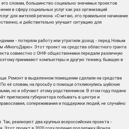
по его словам, большинство социально значимых проектов
чения в сферу социальных услуг как раз организаций
луг для жителей региона. «Считаю, это правильное начинание
ественно, и действительно улучшит ситуацию для
ндемии - потеряли работу или утратили доход - перед Новым
ям «МногоДарю». Этот проект на средства областного гранта
роекта совместно с ОНФ общественники передали различную
поэтому принимают компьютеры и другую технику, бывшую в
ощи. Ремонт в выделенном помещении сделали на средства
По её словам, на просьбу о помощи откликнулись шуйские
ьными, но и обучают этому родственников. В этом году подана
йт пригласила губернатора побывать в центре и
православия, сопереживания и поддержки людей, не случайно
Так, реализуют два крупных всероссийских проекта -
я. Этот проект в 2020 году получил поддержку Фонда