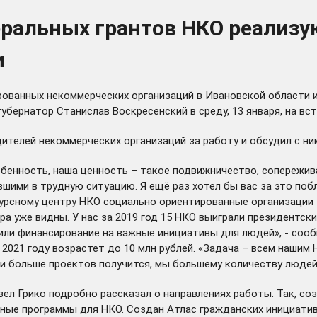
еральных грантов НКО реализ
и
ованных некоммерческих организаций в Ивановской области и
бернатор Станислав Воскресенский в среду, 13 января, на вс
дителей некоммерческих организаций за работу и обсудил с н
бенность, наша ценность – такое подвижничество, сопережива
вшими в трудную ситуацию. Я ещё раз хотел бы вас за это поб
есурсному центру НКО социально ориентированные организации
а уже видны. У нас за 2019 год 15 НКО выиграли президентские
учили финансирование на важные инициативы для людей», - со
в 2021 году возрастет до 10 млн рублей. «Задача – всем нашим
 и больше проектов получится, мы большему количеству людей
ел Грико подробно рассказал о направлениях работы. Так, с
ьные программы для НКО. Создан
Атлас гражданских инициати