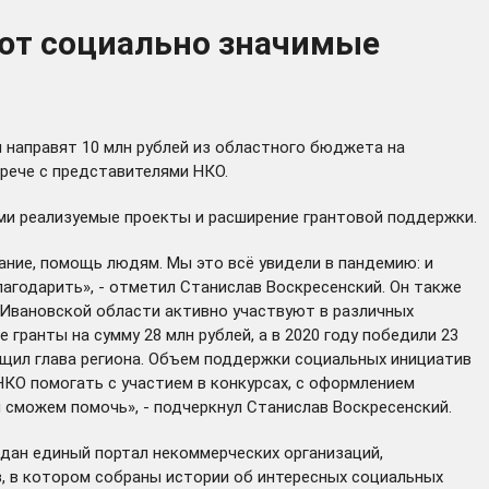
уют социально значимые
 направят 10 млн рублей из областного бюджета на
трече с представителями НКО.
ими реализуемые проекты и расширение грантовой поддержки.
ние, помощь людям. Мы это всё увидели в пандемию: и
лагодарить», - отметил Станислав Воскресенский. Он также
 Ивановской области активно участвуют в различных
 гранты на сумму 28 млн рублей, а в 2020 году победили 23
общил глава региона. Объем поддержки социальных инициатив
 НКО помогать с участием в конкурсах, с оформлением
 сможем помочь», - подчеркнул Станислав Воскресенский.
оздан единый
портал
некоммерческих организаций,
в
, в котором собраны истории об интересных социальных