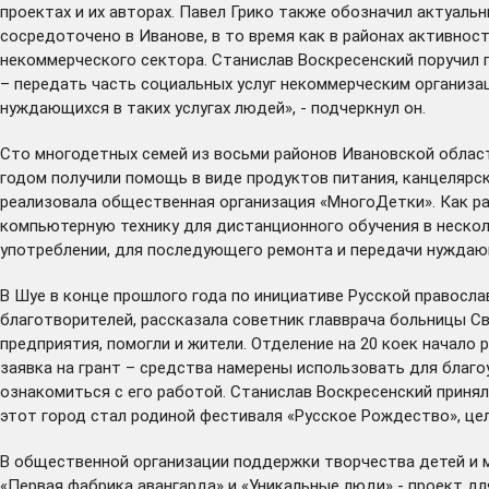
проектах и их авторах. Павел Грико также обозначил актуаль
сосредоточено в Иванове, в то время как в районах активност
некоммерческого сектора. Станислав Воскресенский поручил п
– передать часть социальных услуг некоммерческим организа
нуждающихся в таких услугах людей», - подчеркнул он.
Сто многодетных семей из восьми районов Ивановской област
годом получили помощь в виде продуктов питания, канцелярс
реализовала общественная организация «МногоДетки». Как р
компьютерную технику для дистанционного обучения в неско
употреблении, для последующего ремонта и передачи нужда
В Шуе в конце прошлого года по инициативе Русской правосл
благотворителей, рассказала советник главврача больницы С
предприятия, помогли и жители. Отделение на 20 коек начало 
заявка на грант – средства намерены использовать для благо
ознакомиться с его работой. Станислав Воскресенский принял
этот город стал родиной фестиваля «Русское Рождество», це
В общественной организации поддержки творчества детей и м
«Первая фабрика авангарда» и «Уникальные люди» - проект д