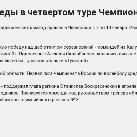
еды в четвертом туре Чемпион
реди женских команд прошел в Череповце с 7 по 10 января. И
ную победу над дебютантом соревнований - командой из Калуж
нка-3». Подопечные Алексея Скалабанова оказались сильнее х
лектив из Тульской области «Тулица-3».
ой области. Первая лига Чемпионата России по волейболу сред
» поддержал глава региона Станислав Воскресенский в апреле
Родников. Тренируется команда под руководством тренера об
ой школы олимпийского резерва № 3.